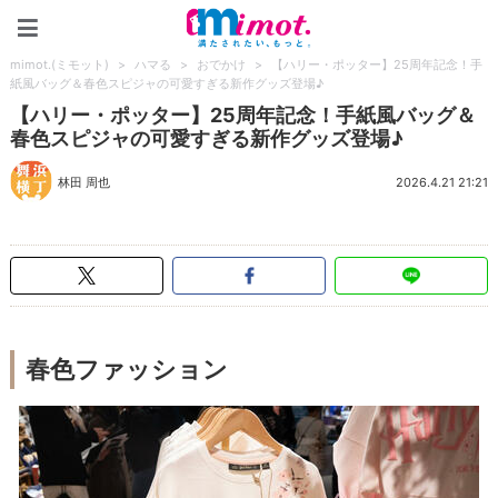
mimot.(ミモット)
mimot.(ミモット)
>
ハマる
>
おでかけ
>
【ハリー・ポッター】25周年記念！手
紙風バッグ＆春色スピジャの可愛すぎる新作グッズ登場♪
【ハリー・ポッター】25周年記念！手紙風バッグ＆
春色スピジャの可愛すぎる新作グッズ登場♪
林田 周也
2026.4.21 21:21
春色ファッション