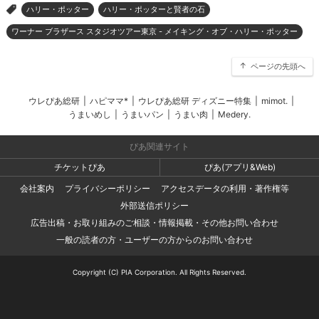
ハリー・ポッター
ハリー・ポッターと賢者の石
>
ワーナー ブラザース スタジオツアー東京 - メイキング・オブ・ハリー・ポッター
ページの先頭へ
ウレぴあ総研
|
ハピママ*
|
ウレぴあ総研 ディズニー特集
|
mimot.
|
うまいめし
|
うまいパン
|
うまい肉
|
Medery.
ぴあ関連サイト
チケットぴあ
ぴあ(アプリ&Web)
会社案内
プライバシーポリシー
アクセスデータの利用・著作権等
外部送信ポリシー
広告出稿・お取り組みのご相談・情報掲載・その他お問い合わせ
一般の読者の方・ユーザーの方からのお問い合わせ
Copyright (C) PIA Corporation. All Rights Reserved.