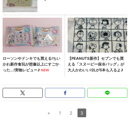
«
1
2
3