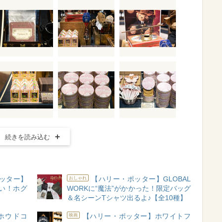
続きを読み込む
ポッター】
【ハリー・ポッター】GLOBAL
おしゃれ
い！ホグ
WORKに“魔法”がかかった！限定バッグ
＆名シーンTシャツ出るよ♪【全10種】
ホウドコ
【ハリー・ポッター】ホワイトフ
映画