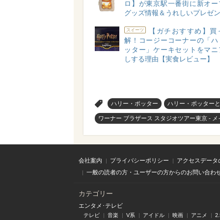
ロ】が東京駅一番街に新オー
グッズ情報＆うれしいプレゼン
【ガチおすすめ】買
スイーツ
解！コージーコーナーの「ハ
ッター」ケーキセットをマニ
しする理由【実食レビュー】
>
ハリー・ポッター
ハリー・ポッター
ワーナー ブラザース スタジオツアー東京 -
会社案内
プライバシーポリシー
アクセスデータ
一般の読者の方・ユーザーの方からのお問い合わ
カテゴリー
エンタメ･テレビ
テレビ
音楽
V系
アイドル
映画
アニメ
2