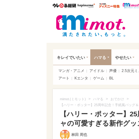
ウレぴあ総研
ハピママ*
ウレぴあ
mim
キレイでいたい
ハマる
やせたい
マンガ・アニメ
アイドル
声優
2.5次元
アート
Kエンタ
ゲーム
BL
>
>
>
mimot.(ミモット)
ハマる
おでかけ
【ハリー・ポッター】25周年記念！手紙風バッグ
【ハリー・ポッター】2
ャの可愛すぎる新作グッズ登
林田 周也