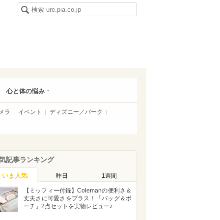
心と体の悩み
メラ
イベント
ディズニー／パーク
気記事ランキング
いま人気
昨日
1週間
【ミッフィー付録】Colemanの便利さ＆
丈夫さに可愛さをプラス！「バッグ＆ポ
ーチ」2点セットを実物レビュー♪