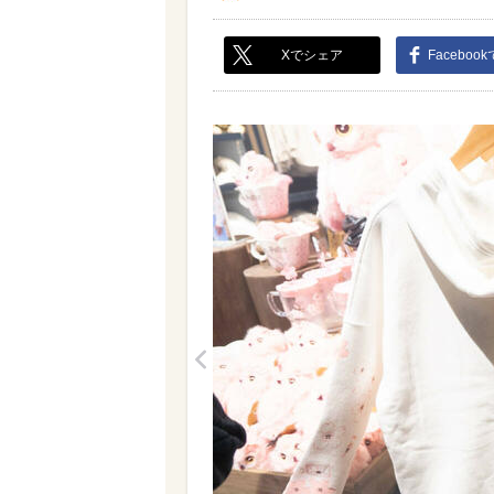
Xでシェア
Faceboo
<