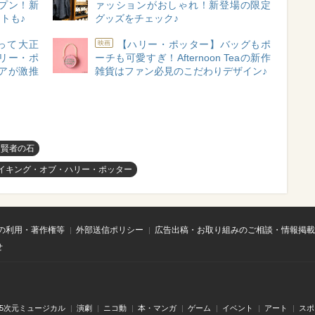
プン！新
ァッションがおしゃれ！新登場の限定
トも♪
グッズをチェック♪
って大正
【ハリー・ポッター】バッグもポ
映画
リー・ポ
ーチも可愛すぎ！Afternoon Teaの新作
アが激推
雑貨はファン必見のこだわりデザイン♪
と賢者の石
 メイキング・オブ・ハリー・ポッター
の利用・著作権等
外部送信ポリシー
広告出稿・お取り組みのご相談・情報掲載
せ
.5次元ミュージカル
演劇
ニコ動
本・マンガ
ゲーム
イベント
アート
スポ