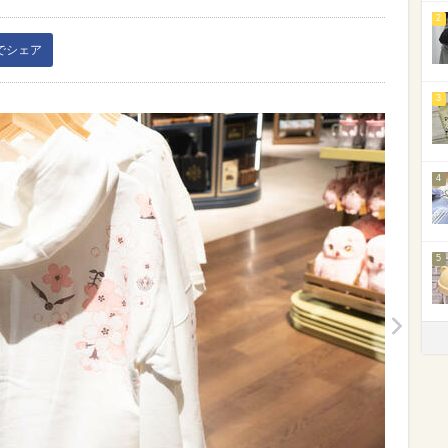
2
kでシェア
3
4
5