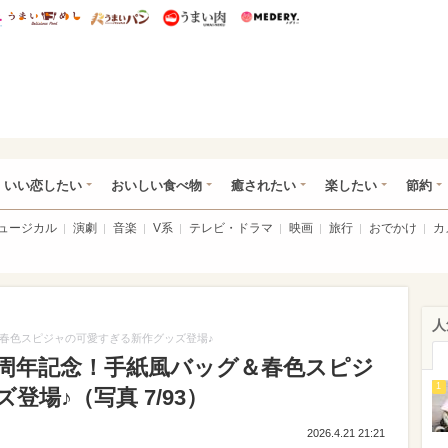
総研 ディズニー特集
mimot.
うまいめし
うまいパン
うまい肉
Medery.
ot.(ミモット)
いい恋したい
おいしい食べ物
癒されたい
楽したい
節約
ミュージカル
演劇
音楽
V系
テレビ・ドラマ
映画
旅行
おでかけ
カ
人
＆春色スピジャの可愛すぎる新作グッズ登場♪
5周年記念！手紙風バッグ＆春色スピジ
1
場♪（写真 7/93）
2026.4.21 21:21