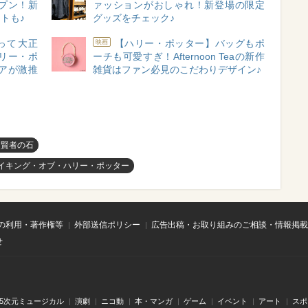
プン！新
ァッションがおしゃれ！新登場の限定
トも♪
グッズをチェック♪
って大正
【ハリー・ポッター】バッグもポ
映画
リー・ポ
ーチも可愛すぎ！Afternoon Teaの新作
アが激推
雑貨はファン必見のこだわりデザイン♪
と賢者の石
 メイキング・オブ・ハリー・ポッター
の利用・著作権等
外部送信ポリシー
広告出稿・お取り組みのご相談・情報掲載
せ
.5次元ミュージカル
演劇
ニコ動
本・マンガ
ゲーム
イベント
アート
スポ