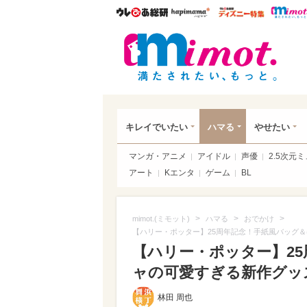
ウレぴあ総研
ハピママ*
ウレぴあ
mim
キレイでいたい
ハマる
やせたい
マンガ・アニメ
アイドル
声優
2.5次元
アート
Kエンタ
ゲーム
BL
>
>
>
mimot.(ミモット)
ハマる
おでかけ
【ハリー・ポッター】25周年記念！手紙風バッグ
【ハリー・ポッター】2
ャの可愛すぎる新作グッズ登
林田 周也