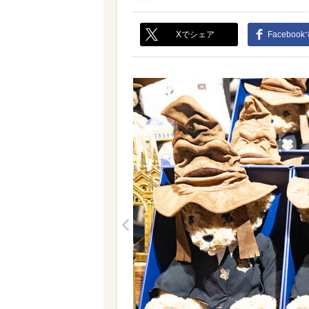
Xでシェア
Faceboo
<