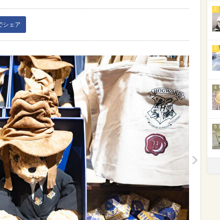
2
kでシェア
3
4
5