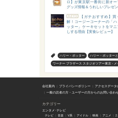
ロ】が東京駅一番街に新オー
グッズ情報＆うれしいプレゼン
【ガチおすすめ】買
スイーツ
解！コージーコーナーの「ハ
ッター」ケーキセットをマニ
しする理由【実食レビュー】
>
ハリー・ポッター
ハリー・ポッター
ワーナー ブラザース スタジオツアー東京 -
会社案内
プライバシーポリシー
アクセスデータ
一般の読者の方・ユーザーの方からのお問い合わ
カテゴリー
エンタメ･テレビ
テレビ
音楽
V系
アイドル
映画
アニメ
2