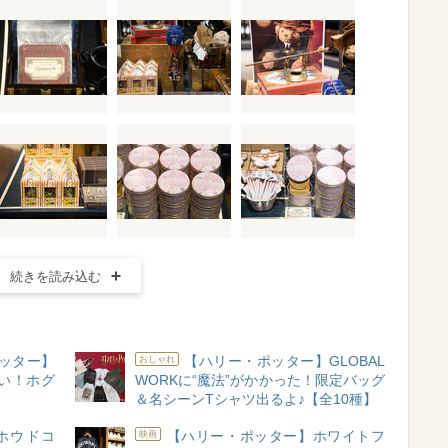
続きを読み込む
ポッター】
【ハリー・ポッター】GLOBAL
おしゃれ
い！ホグ
WORKに“魔法”がかかった！限定バッグ
＆名シーンTシャツ出るよ♪【全10種】
ホウドコ
【ハリー・ポッター】ホワイトフ
映画