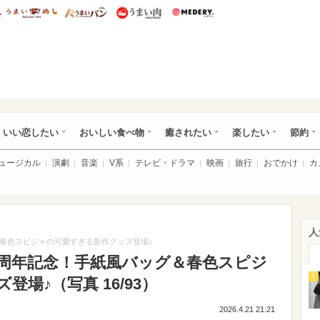
総研 ディズニー特集
mimot.
うまいめし
うまいパン
うまい肉
Medery.
ot.(ミモット)
いい恋したい
おいしい食べ物
癒されたい
楽したい
節約
ミュージカル
演劇
音楽
V系
テレビ・ドラマ
映画
旅行
おでかけ
カ
人
＆春色スピジャの可愛すぎる新作グッズ登場♪
5周年記念！手紙風バッグ＆春色スピジ
1
場♪（写真 16/93）
2026.4.21 21:21