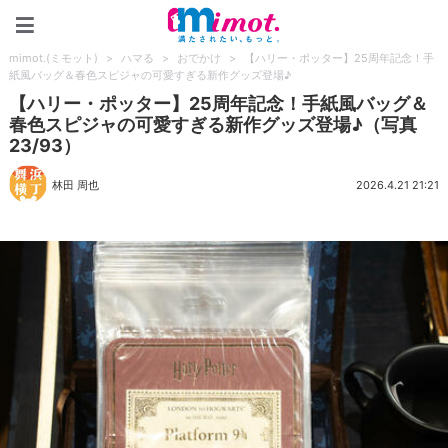
mimot.(ミモット)
mimot.(ミモット)
>
ハマる
>
おでかけ
>
【ハリー・ポッター】25周年記念！手
紙風バッグ＆春色スピジャの可愛すぎる新作グッズ登場♪
【ハリー・ポッター】25周年記念！手紙風バッグ＆
春色スピジャの可愛すぎる新作グッズ登場♪（写真
23/93）
林田 周也
2026.4.21 21:21