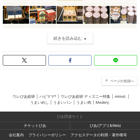
続きを読み込む
ページの先頭へ
ウレぴあ総研
|
ハピママ*
|
ウレぴあ総研 ディズニー特集
|
mimot.
|
うまいめし
|
うまいパン
|
うまい肉
|
Medery.
ぴあ関連サイト
チケットぴあ
ぴあ(アプリ&Web)
会社案内
プライバシーポリシー
アクセスデータの利用・著作権等