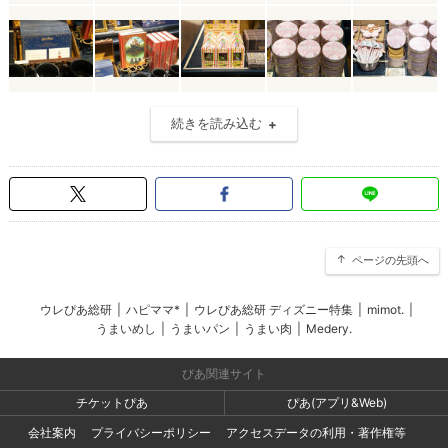
続きを読み込む
ページの先頭へ
ウレぴあ総研
|
ハピママ*
|
ウレぴあ総研 ディズニー特集
|
mimot.
|
うまいめし
|
うまいパン
|
うまい肉
|
Medery.
ぴあ関連サイト
チケットぴあ
ぴあ(アプリ&Web)
会社案内
プライバシーポリシー
アクセスデータの利用・著作権等