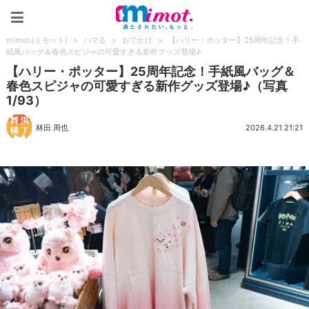
mimot.(ミモット)
mimot.(ミモット)
>
ハマる
>
おでかけ
>
【ハリー・ポッター】25周年記念！手
紙風バッグ＆春色スピジャの可愛すぎる新作グッズ登場♪
【ハリー・ポッター】25周年記念！手紙風バッグ＆
春色スピジャの可愛すぎる新作グッズ登場♪（写真
1/93）
林田 周也
2026.4.21 21:21