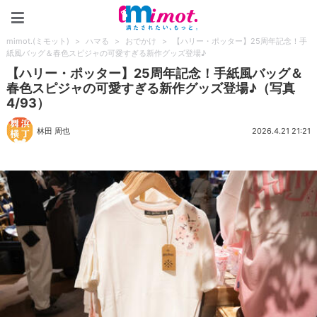
mimot.(ミモット)
mimot.(ミモット)
>
ハマる
>
おでかけ
>
【ハリー・ポッター】25周年記念！手
紙風バッグ＆春色スピジャの可愛すぎる新作グッズ登場♪
【ハリー・ポッター】25周年記念！手紙風バッグ＆
春色スピジャの可愛すぎる新作グッズ登場♪（写真
4/93）
林田 周也
2026.4.21 21:21