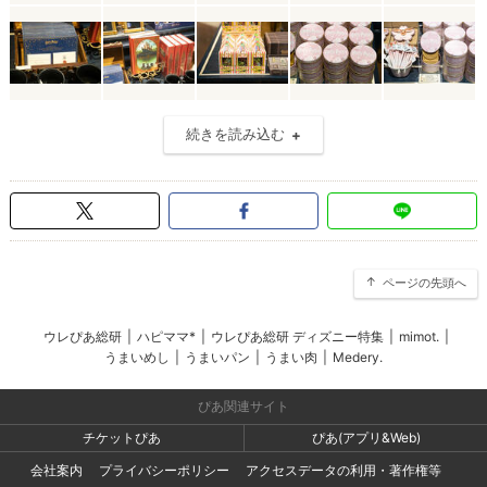
続きを読み込む
ページの先頭へ
ウレぴあ総研
|
ハピママ*
|
ウレぴあ総研 ディズニー特集
|
mimot.
|
うまいめし
|
うまいパン
|
うまい肉
|
Medery.
ぴあ関連サイト
チケットぴあ
ぴあ(アプリ&Web)
会社案内
プライバシーポリシー
アクセスデータの利用・著作権等