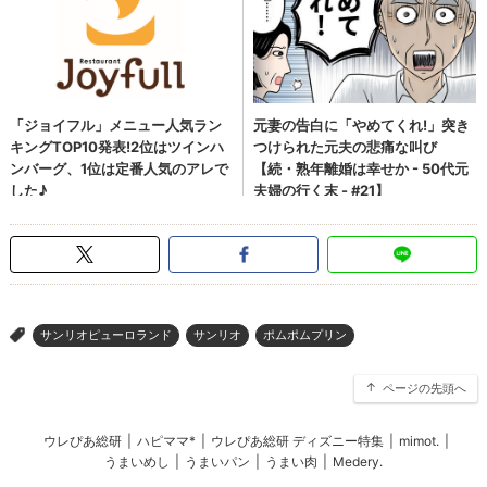
サンリオピューロランド
サンリオ
ポムポムプリン
>
ページの先頭へ
ウレぴあ総研
|
ハピママ*
|
ウレぴあ総研 ディズニー特集
|
mimot.
|
うまいめし
|
うまいパン
|
うまい肉
|
Medery.