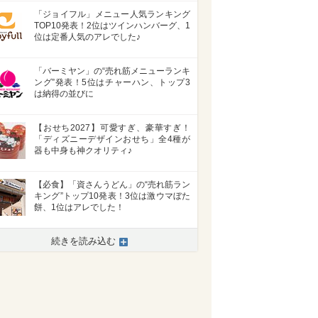
「ジョイフル」メニュー人気ランキング
TOP10発表！2位はツインハンバーグ、1
位は定番人気のアレでした♪
「バーミヤン」の“売れ筋メニューランキ
ング”発表！5位はチャーハン、トップ3
は納得の並びに
【おせち2027】可愛すぎ、豪華すぎ！
「ディズニーデザインおせち」全4種が
器も中身も神クオリティ♪
【必食】「資さんうどん」の“売れ筋ラン
キング”トップ10発表！3位は激ウマぼた
餅、1位はアレでした！
続きを読み込む