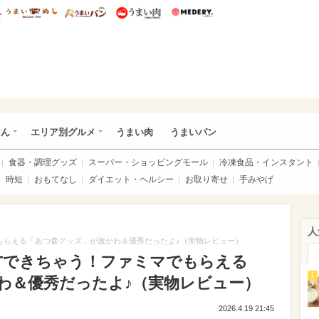
総研 ディズニー特集
mimot.
うまいめし
うまいパン
うまい肉
Medery.
いめし
はん
エリア別グルメ
うまい肉
うまいパン
食器・調理グッズ
スーパー・ショッピングモール
冷凍食品・インスタント
時短
おもてなし
ダイエット・ヘルシー
お取り寄せ
手みやげ
人
でもらえる「あつ森グッズ」が激かわ＆優秀だったよ♪（実物レビュー）
ETできちゃう！ファミマでもらえる
1
わ＆優秀だったよ♪（実物レビュー）
2026.4.19 21:45