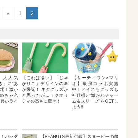
«
1
2
】大人気
【これは凄い】「じゃ
【サーティワン×マリ
き」に“あ
がりこ」デザインの傘
オ】最強コラボ実施
登場！激か
が爆誕！ ネタグッズか
中！アイスもグッズも
めちゃ充
と思ったが…→クオリ
神仕様♪ “激かわチャー
即買いライ
ティの高さに驚き！
ム＆スリーブ”をGETし
よう!!
る！バッグ
【PEANUTS最新付録】スヌーピーの超