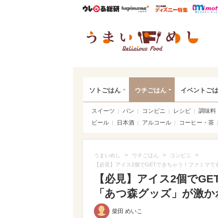
ウレぴあ総研
ハピママ*
ウレぴあ
うま
ソトごはん
ウチごはん
イベントご
スイーツ
パン
コンビニ
レシピ
調味料
ビール
日本酒
アルコール
コーヒー・茶
>
>
>
うまいめし
ウチごはん
コンビニ
【必見】アイス2個でGETできちゃう！ファミマ
【必見】アイス2個でG
「あつ森グッズ」が激か
柴田 めいこ