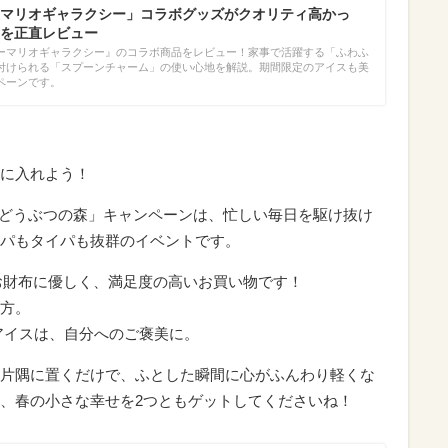
マリオギャラクシー」コラボグッズがクオリティ高かっ
”を正直レビュー
ーマリオギャラクシー』のコラボ商品をレビュー！家事で活躍する「ふわふ
付けられる「スプーンチャーム」の使い心地を解説。期間限定のアイスも美
ペーンです。
に入れよう！
 どうぶつの森」キャンペーンは、忙しい毎日を駆け抜け
パもタイパも抜群のイベントです。
！ お財布に優しく、満足度の高いお買い物です！
方。
アイスは、自分へのご褒美に。
片隅に置くだけで、ふとした瞬間に心がふんわり軽くな
、春の小さな幸せを2つともゲットしてくださいね！