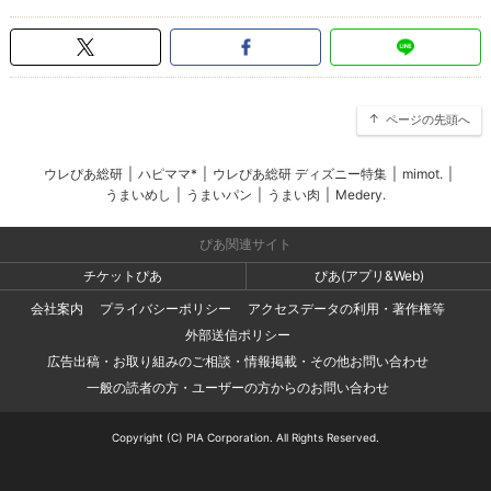
ページの先頭へ
ウレぴあ総研
|
ハピママ*
|
ウレぴあ総研 ディズニー特集
|
mimot.
|
うまいめし
|
うまいパン
|
うまい肉
|
Medery.
ぴあ関連サイト
チケットぴあ
ぴあ(アプリ&Web)
会社案内
プライバシーポリシー
アクセスデータの利用・著作権等
外部送信ポリシー
広告出稿・お取り組みのご相談・情報掲載・その他お問い合わせ
一般の読者の方・ユーザーの方からのお問い合わせ
Copyright (C) PIA Corporation. All Rights Reserved.