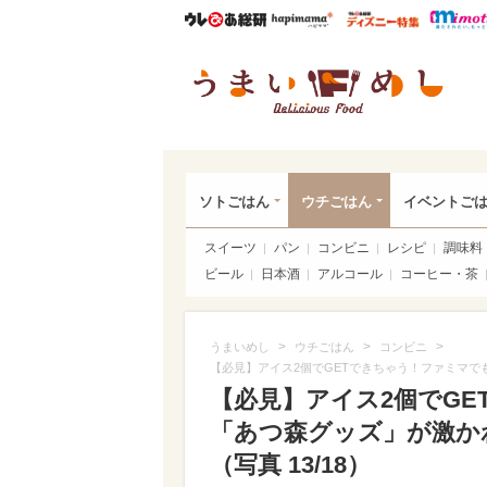
ウレぴあ総研
ハピママ*
ウレぴあ
うま
ソトごはん
ウチごはん
イベントご
スイーツ
パン
コンビニ
レシピ
調味料
ビール
日本酒
アルコール
コーヒー・茶
>
>
>
うまいめし
ウチごはん
コンビニ
【必見】アイス2個でGETできちゃう！ファミマ
【必見】アイス2個でG
「あつ森グッズ」が激か
（写真 13/18）