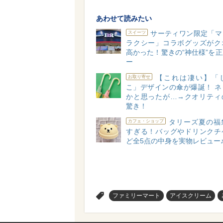
あわせて読みたい
サーティワン限定「マ
スイーツ
ラクシー」コラボグッズがク
高かった！驚きの“神仕様”を
ー
【これは凄い】「
お取り寄せ
こ」デザインの傘が爆誕！ ネ
かと思ったが…→クオリティ
驚き！
タリーズ夏の福
カフェ・ショップ
すぎる！バッグやドリンクチ
ど全5点の中身を実物レビュー
>
ファミリーマート
アイスクリーム