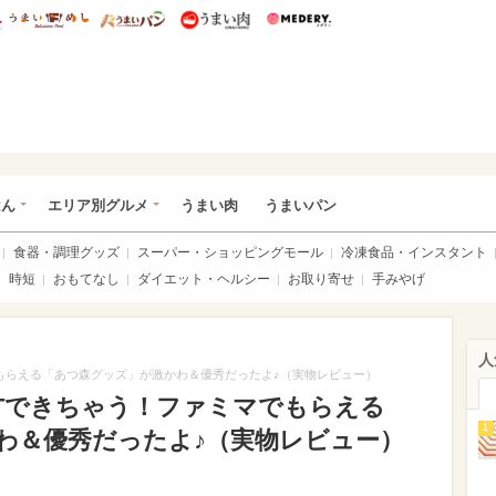
総研 ディズニー特集
mimot.
うまいめし
うまいパン
うまい肉
Medery.
いめし
はん
エリア別グルメ
うまい肉
うまいパン
食器・調理グッズ
スーパー・ショッピングモール
冷凍食品・インスタント
時短
おもてなし
ダイエット・ヘルシー
お取り寄せ
手みやげ
人
でもらえる「あつ森グッズ」が激かわ＆優秀だったよ♪（実物レビュー）
ETできちゃう！ファミマでもらえる
1
わ＆優秀だったよ♪（実物レビュー）