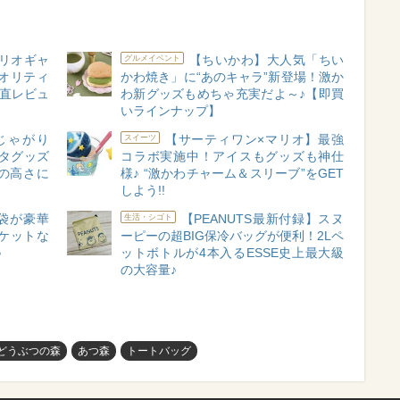
リオギャ
【ちいかわ】大人気「ちい
グルメイベント
オリティ
かわ焼き」に“あのキャラ”新登場！激か
正直レビュ
わ新グッズもめちゃ充実だよ～♪【即買
いラインナップ】
じゃがり
【サーティワン×マリオ】最強
スイーツ
タグッズ
コラボ実施中！アイスもグッズも神仕
の高さに
様♪ “激かわチャーム＆スリーブ”をGET
しよう!!
袋が豪華
【PEANUTS最新付録】スヌ
生活・シゴト
ケットな
ーピーの超BIG保冷バッグが便利！2Lペ
♪
ットボトルが4本入るESSE史上最大級
の大容量♪
どうぶつの森
あつ森
トートバッグ