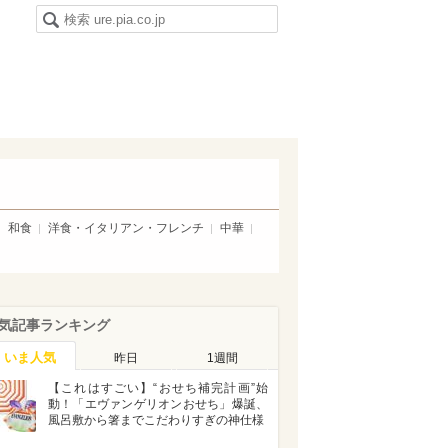
和食
洋食・イタリアン・フレンチ
中華
気記事ランキング
いま人気
昨日
1週間
【これはすごい】“おせち補完計画”始
動！「エヴァンゲリオンおせち」爆誕、
風呂敷から箸までこだわりすぎの神仕様