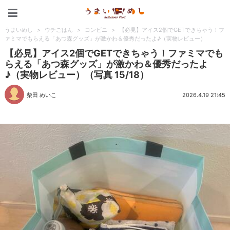
うまいめし
うまいめし
>
ウチごはん
>
コンビニ
>
【必見】アイス2個でGETできちゃう！フ
ァミマでもらえる「あつ森グッズ」が激かわ＆優秀だったよ♪（実物レビュー）
【必見】アイス2個でGETできちゃう！ファミマでも
らえる「あつ森グッズ」が激かわ＆優秀だったよ
♪（実物レビュー）（写真 15/18）
柴田 めいこ
2026.4.19 21:45