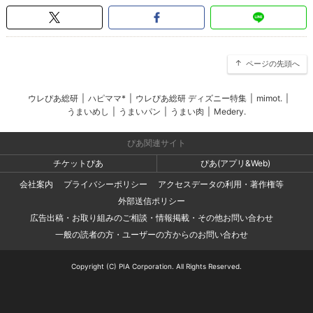
ページの先頭へ
ウレぴあ総研
|
ハピママ*
|
ウレぴあ総研 ディズニー特集
|
mimot.
|
うまいめし
|
うまいパン
|
うまい肉
|
Medery.
ぴあ関連サイト
チケットぴあ
ぴあ(アプリ&Web)
会社案内
プライバシーポリシー
アクセスデータの利用・著作権等
外部送信ポリシー
広告出稿・お取り組みのご相談・情報掲載・その他お問い合わせ
一般の読者の方・ユーザーの方からのお問い合わせ
Copyright (C) PIA Corporation. All Rights Reserved.