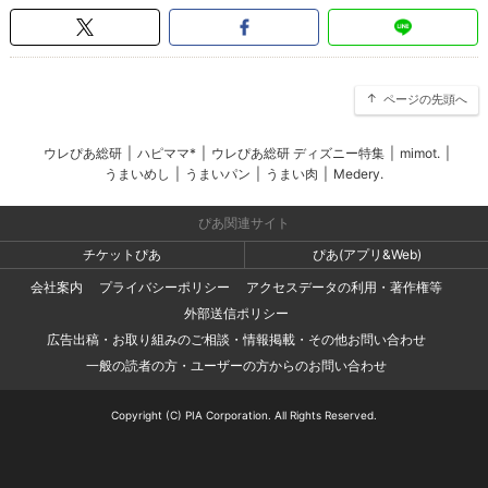
ページの先頭へ
ウレぴあ総研
|
ハピママ*
|
ウレぴあ総研 ディズニー特集
|
mimot.
|
うまいめし
|
うまいパン
|
うまい肉
|
Medery.
ぴあ関連サイト
チケットぴあ
ぴあ(アプリ&Web)
会社案内
プライバシーポリシー
アクセスデータの利用・著作権等
外部送信ポリシー
広告出稿・お取り組みのご相談・情報掲載・その他お問い合わせ
一般の読者の方・ユーザーの方からのお問い合わせ
Copyright (C) PIA Corporation. All Rights Reserved.