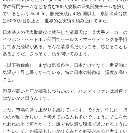
学の専門チームなどを含む100人規模の研究開発チームを擁し
ているというJisuLife。販売実績は40か国以上、累計出荷台数
は5000万台以上と、世界的な実績を積み上げてきた。
日本法人の代表取締役に就任した清原氏は、某大手メーカーの
イヤホン・ヘッドホン部門でセールス・マーケティングを手掛
けてきた経験がある。そんな清原氏だからこそ、感じることも
あるようだ。さっそく、話を聞いてみよう。
（以下敬称略） まずは気候条件。日本だけでなく、世界的に
気温が上昇し暑くなっている。特に日本の特徴は、湿度が高い
こと。
湿度が高いと汗が揮発しづらいので、ハンディファンは最適で
はないかと思うんです。
また、市場の盛り上がりも感じています。ですが、中には「持
つのが恥ずかしい」と考えている人も多いでしょう。そこをわ
れわれの手で何とかして、誰でも快適な環境で過ごせるように
したい。そこの需要もしっかりくみとる必要があると考えてい