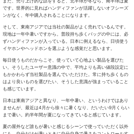
また、売り上げ的な話をすると、北半球が冬なら、南半球は夏
です。世界的に見ればハンディファンが活躍しないオフシーズ
ンがなく、年中購入されることになります。
そして、東南アジアでは当社の製品がよく売れているんです。
現地は一年中暑いですから。普段持ち歩くバッグの中には、必
ずハンディファンが入っている。日本に例えるなら、日頃使う
イヤホンやヘッドホンを選ぶような感覚だと思います。
毎日使うものだからこそ、使っていて心地よい製品を選びた
い。そうしたユーザー意識の中で、平均よりも高い値段設定に
もかかわらず当社製品を選んでいただけた。常に持ち歩くもの
はより良いものを選びたい、そうした意識が強まっていること
も感じています。
日本は東南アジアと異なり、一年中暑い、というわけではあり
ませんが、最近は4月から徐々に暑くなり、だいたい9月くらい
まで暑い。約半年間が夏になってきていると感じています。
夏の屋外など誰もが暑いと感じるシーンで使っていただく以外
にも、自分だけが暑いときに自分自身で暑さをコントロールす