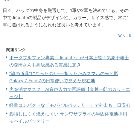
日々、バッグの中身を厳選して、1軍や2軍を決めている。その
中でJisuLifeの製品がデザイン性、カラー、サイズ感で、常に1
軍に選ばれるようになれれば良いと考えています。
BCN＋R
関連リンク
ポータブルファン専業「JisuLife」が日本上陸！気象予報士
の森田さんも高級感ある質感に驚き
“誰の道具”になったのか──折りたたみスマホの光と影
Galaxy Z Fold 7の日常使いで見えた現在地
声を消すマスク、AI音声入力で再評価【道越一郎のカットエ
ッジ】
軽量コンパクトな「モバイルバッテリー」で外出も一日安心
膨張しにくく燃えにくい サンワサプライの半固体電池採用
モバイルバッテリー