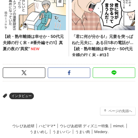
インタビュー
>
ページの先頭へ
ウレぴあ総研
|
ハピママ*
|
ウレぴあ総研 ディズニー特集
|
mimot.
|
うまいめし
|
うまいパン
|
うまい肉
|
Medery.