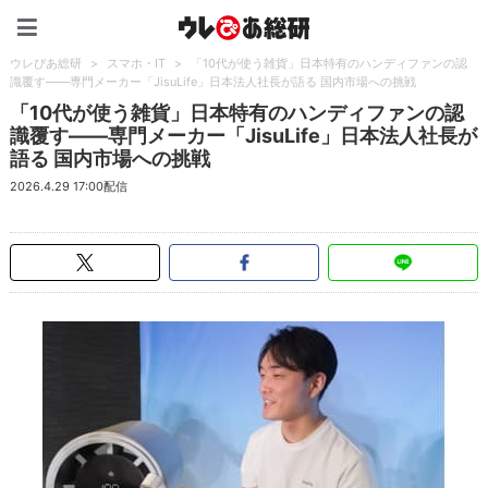
ウレぴあ総研（うれぴあ）
ウレぴあ総研
>
スマホ・IT
>
「10代が使う雑貨」日本特有のハンディファンの認
識覆す――専門メーカー「JisuLife」日本法人社長が語る 国内市場への挑戦
「10代が使う雑貨」日本特有のハンディファンの認
識覆す――専門メーカー「JisuLife」日本法人社長が
語る 国内市場への挑戦
2026.4.29 17:00配信