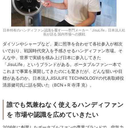
日本特有のハンディファン認識を覆す――専門メーカー「JisuLife」日本法人社
長が語る 国内市場への挑戦
ダイソンやシャープなど、夏に照準を合わせて各社参入が相次
いでおり、戦国時代突入を予感させるハンディファン市場。そ
んな中、世界で実績を積み上げ日本に参入してきた
「JisuLife」というブランドがある。ポータブルファン一本で
これまで事業を展開してきたのにも驚きだが、どんな狙いや目
標があるのか。日本法人JISULIFE TECHNOLOGYの代表取締役
清原健司氏に話を聞いた（BCN＋R 寺澤 克）。
誰でも気兼ねなく使えるハンディファン
を 市場や認識を広めていきたい
2016年に創業したポータブルファンの専業ブランドで、空気力