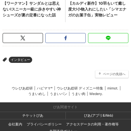
インタビュー
>
ページの先頭へ
ウレぴあ総研
|
ハピママ*
|
ウレぴあ総研 ディズニー特集
|
mimot.
|
うまいめし
|
うまいパン
|
うまい肉
|
Medery.
ぴあ関連サイト
チケットぴあ
ぴあ(アプリ&Web)
会社案内
プライバシーポリシー
アクセスデータの利用・著作権等