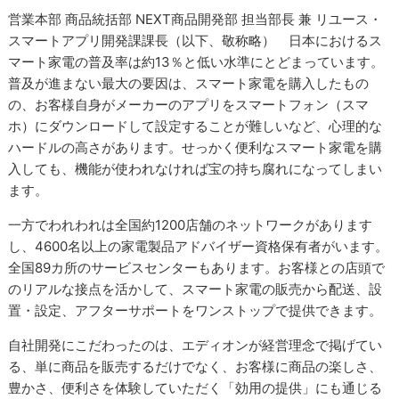
営業本部 商品統括部 NEXT商品開発部 担当部長 兼 リユース・
スマートアプリ開発課課長（以下、敬称略） 日本におけるス
マート家電の普及率は約13％と低い水準にとどまっています。
普及が進まない最大の要因は、スマート家電を購入したもの
の、お客様自身がメーカーのアプリをスマートフォン（スマ
ホ）にダウンロードして設定することが難しいなど、心理的な
ハードルの高さがあります。せっかく便利なスマート家電を購
入しても、機能が使われなければ宝の持ち腐れになってしまい
ます。
一方でわれわれは全国約1200店舗のネットワークがあります
し、4600名以上の家電製品アドバイザー資格保有者がいます。
全国89カ所のサービスセンターもあります。お客様との店頭で
のリアルな接点を活かして、スマート家電の販売から配送、設
置・設定、アフターサポートをワンストップで提供できます。
自社開発にこだわったのは、エディオンが経営理念で掲げてい
る、単に商品を販売するだけでなく、お客様に商品の楽しさ、
豊かさ、便利さを体験していただく「効用の提供」にも通じる