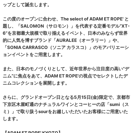
ップとして誕生します。
この度のオープンに合わせ、The select of ADAM ET ROPE' と
題し、「SALOMON（サロモン）」を代表する定番モデル“XT-
6”を京都最大規模で取り揃えるイベント、日本のみならず世界
的に人気を博すブランド「AURALEE（オーラリー）」や、
「SONIA CARRASCO（ソニア カラスコ）」のモアバリエーシ
ョンイベントをご用意します。
また、日本のモノづくりとして、近年世界から注目度の高い“デ
ニム”に焦点をあて、ADAM ET ROPE'の視点でセレクトしたデ
ニムコレクションを展開します。
さらに、グランドオープン日となる5月15日(金)限定で、京都市
下京区木屋町通のナチュラルワインとコーヒーの店「sumi（ス
ミ）」で取り扱うsourをお越しいただいたお客様にご用意いた
します。
【ADAM ET ROPE' KYOTO】