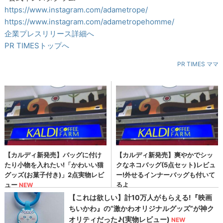
https://www.instagram.com/adametrope/
https://www.instagram.com/adametropehomme/
企業プレスリリース詳細へ
PR TIMESトップへ
PR TIMES ママ