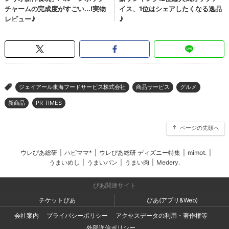
ジェイアール東海フードサービス株式会社
商品サービス
グルメ
>
新商品
PR TIMES
ページの先頭へ
ウレぴあ総研
|
ハピママ*
|
ウレぴあ総研 ディズニー特集
|
mimot.
|
うまいめし
|
うまいパン
|
うまい肉
|
Medery.
ぴあ関連サイト
チケットぴあ
ぴあ(アプリ&Web)
会社案内
プライバシーポリシー
アクセスデータの利用・著作権等
外部送信ポリシー