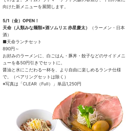
向けた新メニューを展開します。
5/1（金）OPEN！
天命（人類みな麺類×酒ソムリエ 赤星慶太）
（ラーメン・日本
酒）
■天命ランチセット
890円～
お好みのラーメンに、白ごはん・豚丼・餃子などのサイドメニ
ューを各50円引きでセットに。
醤油と水にこだわる一杯を、より自由に楽しめるランチ仕様
で。（ペアリングセットは除く）
※写真は「CLEAR（Full）」単品1,250円