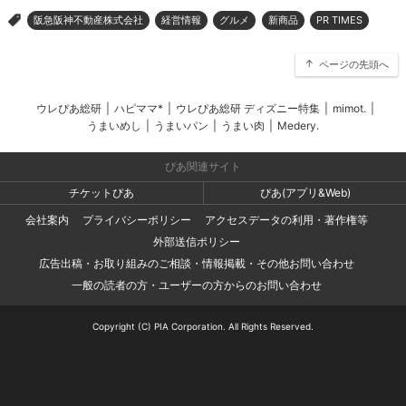
阪急阪神不動産株式会社
経営情報
グルメ
新商品
PR TIMES
>
ページの先頭へ
ウレぴあ総研
|
ハピママ*
|
ウレぴあ総研 ディズニー特集
|
mimot.
|
うまいめし
|
うまいパン
|
うまい肉
|
Medery.
ぴあ関連サイト
チケットぴあ
ぴあ(アプリ&Web)
会社案内
プライバシーポリシー
アクセスデータの利用・著作権等
外部送信ポリシー
広告出稿・お取り組みのご相談・情報掲載・その他お問い合わせ
一般の読者の方・ユーザーの方からのお問い合わせ
Copyright (C) PIA Corporation. All Rights Reserved.