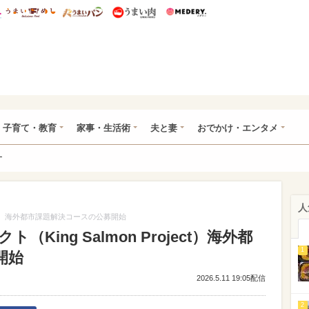
総研 ディズニー特集
mimot.
うまいめし
うまいパン
うまい肉
Medery.
ママ*
子育て・教育
家事・生活術
夫と妻
おでかけ・エンタメ
ー
人
ject）海外都市課題解決コースの公募開始
ing Salmon Project）海外都
1
開始
2026.5.11 19:05配信
2