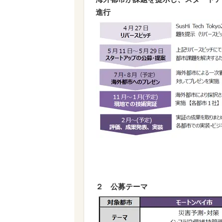
進行
２ 公募テーマ