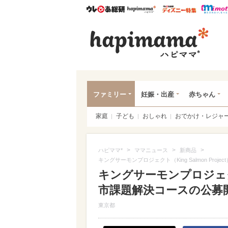
ウレぴあ総研
ハピママ*
ウレぴあ
ハピ
ファミリー
妊娠・出産
赤ちゃん
家庭
子ども
おしゃれ
おでかけ・レジャ
>
>
>
ハピママ*
ママニュース
新商品
キングサーモンプロジェクト（King Salmon Pro
キングサーモンプロジェクト（K
市課題解決コースの公募
東京都