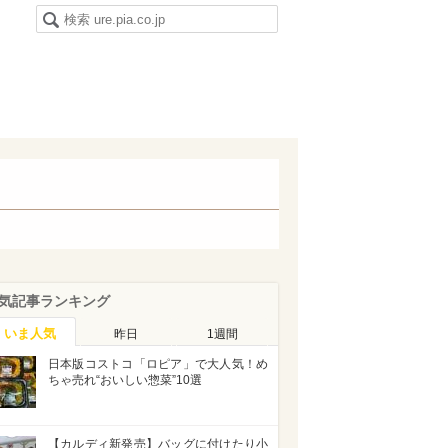
気記事ランキング
いま人気
昨日
1週間
日本版コストコ「ロピア」で大人気！め
ちゃ売れ“おいしい惣菜”10選
【カルディ新発売】バッグに付けたり小