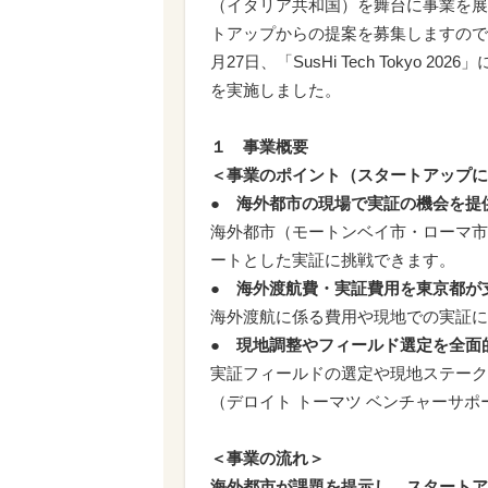
（イタリア共和国）を舞台に事業を展
トアップからの提案を募集しますので
月27日、「SusHi Tech Toky
を実施しました。
１ 事業概要
＜事業のポイント（スタートアップに
●
海外都市の現場で実証の機会を提
海外都市（モートンベイ市・ローマ市
ートとした実証に挑戦できます。
●
海外渡航費・実証費用を東京都が
海外渡航に係る費用や現地での実証に
●
現地調整やフィールド選定を全面
実証フィールドの選定や現地ステーク
（デロイト トーマツ ベンチャーサ
＜事業の流れ＞
海外都市が課題を提示し、スタートア