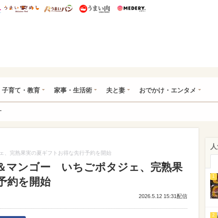
総研 ディズニー特集
mimot.
うまいめし
うまいパン
うまい肉
Medery.
ママ*
子育て・教育
家事・生活術
夫と妻
おでかけ・エンタメ
ー
人
ェ、完熟果実の夏ギフトお得な先行予約を開始
＆マンゴー いちごポタジェ、完熟果
1
予約を開始
2026.5.12 15:31配信
2