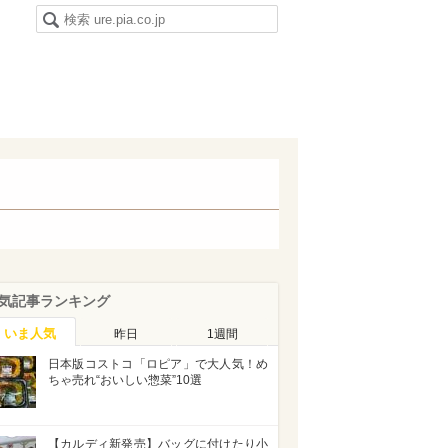
気記事ランキング
いま人気
昨日
1週間
日本版コストコ「ロピア」で大人気！め
ちゃ売れ“おいしい惣菜”10選
【カルディ新発売】バッグに付けたり小