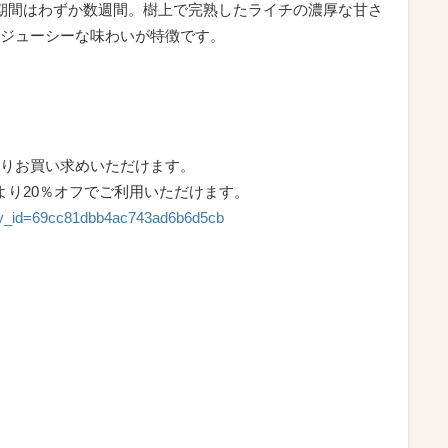
期間はわずか数週間。樹上で完熟したライチの濃厚な甘さ
ジューシーな味わいが特徴です。
りお買い求めいただけます。
より20％オフでご利用いただけます。
egory_id=69cc81dbb4ac743ad6b6d5cb