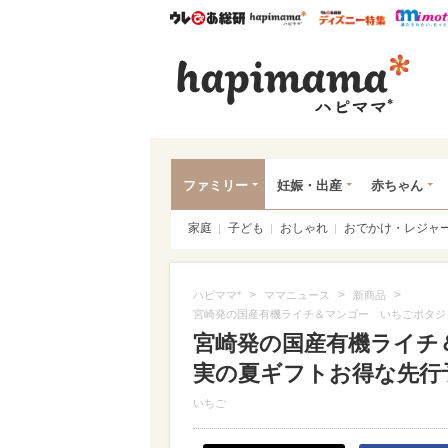
ウレぴあ総研
ハピママ*
ウレぴあ
ハピ
ファミリー
妊娠・出産
赤ちゃん
家庭
子ども
おしゃれ
おでかけ・レジャ
>
>
>
ハピママ*
ママニュース
新商品
宮崎発の国産有機ライチ＆マンゴー いちごポタジ
宮崎発の国産有機ライチ
実の夏ギフトお得な先行
いちご