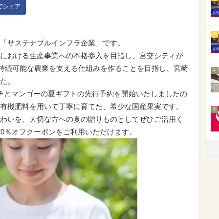
kでシェア
3
「サステナブルインフラ企業」です。
における生産事業への本格参入を目指し、宮交シティが
す。持続可能な農業を支える仕組みを作ることを目指し、宮崎
4
た。
チとマンゴーの夏ギフトの先行予約を開始いたしましたの
有機肥料を用いて丁寧に育てた、希少な国産果実です。
5
わいを、大切な方への夏の贈りものとしてぜひご活用く
20％オフクーポンをご利用いただけます。