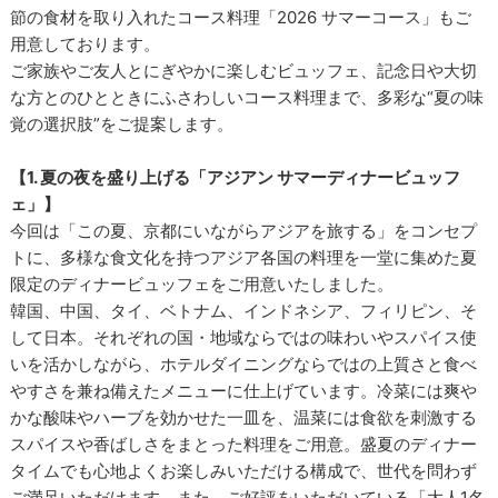
節の食材を取り入れたコース料理「2026 サマーコース」もご
用意しております。
ご家族やご友人とにぎやかに楽しむビュッフェ、記念日や大切
な方とのひとときにふさわしいコース料理まで、多彩な“夏の味
覚の選択肢”をご提案します。
【1. 夏の夜を盛り上げる「アジアン サマーディナービュッフ
ェ」】
今回は「この夏、京都にいながらアジアを旅する」をコンセプ
トに、多様な食文化を持つアジア各国の料理を一堂に集めた夏
限定のディナービュッフェをご用意いたしました。
韓国、中国、タイ、ベトナム、インドネシア、フィリピン、そ
して日本。それぞれの国・地域ならではの味わいやスパイス使
いを活かしながら、ホテルダイニングならではの上質さと食べ
やすさを兼ね備えたメニューに仕上げています。冷菜には爽や
かな酸味やハーブを効かせた一皿を、温菜には食欲を刺激する
スパイスや香ばしさをまとった料理をご用意。盛夏のディナー
タイムでも心地よくお楽しみいただける構成で、世代を問わず
ご満足いただけます。また、ご好評をいただいている「大人1名