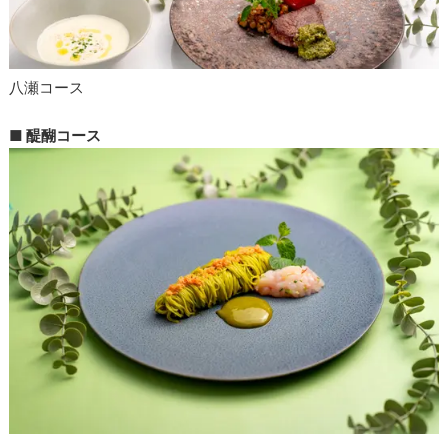
八瀬コース
■ 醍醐コース