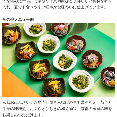
下を絡めた一品。九条葱や半兵衛麩など京都らしい食材を取り
入れ、夏でも食べやすい軽やかな味わいに仕上げています。
その他メニュー例
京風おばんざい：万願寺と焼き京揚げの生姜醤油和え、茄子と
牛蒡の味噌煮、おくらとひじきの和え物等、京都の家庭の味を
お楽しみいただけます。