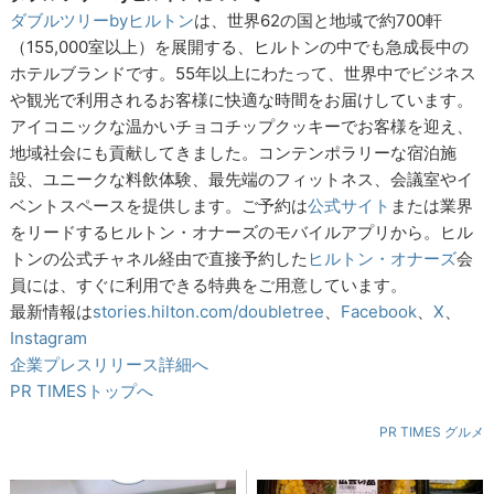
ダブルツリーbyヒルトン
は、世界62の国と地域で約700軒
（155,000室以上）を展開する、ヒルトンの中でも急成長中の
ホテルブランドです。55年以上にわたって、世界中でビジネス
や観光で利用されるお客様に快適な時間をお届けしています。
アイコニックな温かいチョコチップクッキーでお客様を迎え、
地域社会にも貢献してきました。コンテンポラリーな宿泊施
設、ユニークな料飲体験、最先端のフィットネス、会議室やイ
ベントスペースを提供します。ご予約は
公式サイト
または業界
をリードするヒルトン・オナーズのモバイルアプリから。ヒル
トンの公式チャネル経由で直接予約した
ヒルトン・オナーズ
会
員には、すぐに利用できる特典をご用意しています。
最新情報は
stories.hilton.com/doubletree
、
Facebook
、
X
、
Instagram
企業プレスリリース詳細へ
PR TIMESトップへ
PR TIMES グルメ