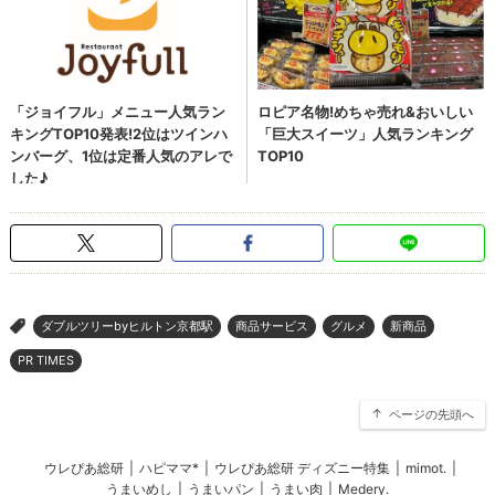
ダブルツリーbyヒルトン京都駅
商品サービス
グルメ
新商品
>
PR TIMES
ページの先頭へ
ウレぴあ総研
|
ハピママ*
|
ウレぴあ総研 ディズニー特集
|
mimot.
|
うまいめし
|
うまいパン
|
うまい肉
|
Medery.