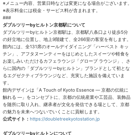
※メニュー内容、営業日時などは変更になる場合がございます。
※表示料金には税金・サービス料が含まれます。
###
ダブルツリーbyヒルトン京都駅について
ダブルツリーbyヒルトン京都駅は、京都駅八条口より徒歩5分
の好立地に位置し、地上9階建て、全266室の客室を有します。
館内には、全131席のオールデイダイニング「ハーベスト キッ
チン」、アフタヌーンティーをはじめとしたスイーツや軽食を
お楽しみいただけるカフェラウンジ「グローブ ラウンジ」、さ
らに国内の「ダブルツリーbyヒルトン」ブランドとして初とな
るエグゼクティブラウンジなど、充実した施設を備えていま
す。
館内デザインは「A Touch of Kyoto Essence ― 京都の伝統に
触れる ―」をコンセプトに、京都の伝統産業や工芸品、装飾品
を随所に取り入れ、継承者が文化を発信できる場として、京都
の魅力を未来へつないでいくことに貢献します。
公式サイト：
https://doubletreekyotostation.jp
ダブルツリーbyヒルトンについて