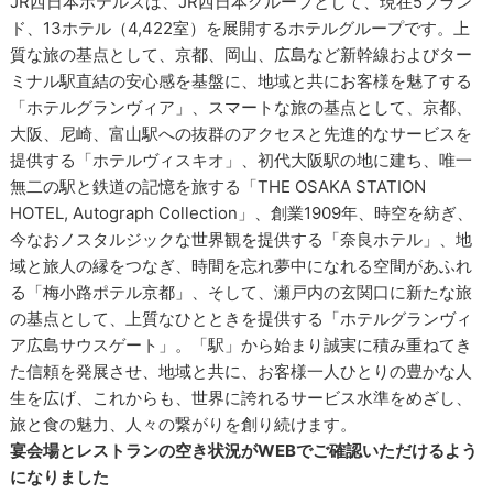
JR西日本ホテルズは、JR西日本グループとして、現在5ブラン
ド、13ホテル（4,422室）を展開するホテルグループです。上
質な旅の基点として、京都、岡山、広島など新幹線およびター
ミナル駅直結の安心感を基盤に、地域と共にお客様を魅了する
「ホテルグランヴィア」、スマートな旅の基点として、京都、
大阪、尼崎、富山駅への抜群のアクセスと先進的なサービスを
提供する「ホテルヴィスキオ」、初代大阪駅の地に建ち、唯一
無二の駅と鉄道の記憶を旅する「THE OSAKA STATION
HOTEL, Autograph Collection」、創業1909年、時空を紡ぎ、
今なおノスタルジックな世界観を提供する「奈良ホテル」、地
域と旅人の縁をつなぎ、時間を忘れ夢中になれる空間があふれ
る「梅小路ポテル京都」、そして、瀬戸内の玄関口に新たな旅
の基点として、上質なひとときを提供する「ホテルグランヴィ
ア広島サウスゲート」。「駅」から始まり誠実に積み重ねてき
た信頼を発展させ、地域と共に、お客様一人ひとりの豊かな人
生を広げ、これからも、世界に誇れるサービス水準をめざし、
旅と食の魅力、人々の繋がりを創り続けます。
宴会場とレストランの空き状況がWEBでご確認いただけるよう
になりました