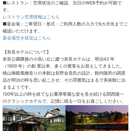
■レストラン：空席状況のご確認、当日のWEB予約が可能で
す。
レストラン空席情報はこちら
■宴会場：ご希望日・形式・ご利用人数の入力で6カ月先までご
確認いただけます。
宴会場空き状況はこちら
【奈良ホテルについて】
奈良公園隣接の小高い丘に建つ奈良ホテルは、明治42 年
（1909 年）の創 業以来、多くの賓客をお迎えしてきました。
桃山御殿風檜造りの本館は辰野金吾氏の設計。館内随所の調度
品が明治の時を思い起こさせ、その雰囲気はまるで美術館に泊
まるようです。
100年以上の時を経てなお重厚華麗な姿を見せ続ける関西随一
のクラシックホテルで、記憶に残る一日をお過ごしください。