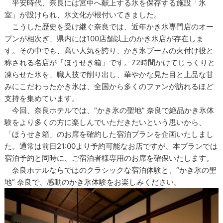
平安時代、奈良には宮中へ献上する氷を保存する施設「氷
室」が設けられ、氷文化が根付いてきました。
こうした歴史を受け継ぐ奈良では、近年かき氷専門店のオー
プンが相次ぎ、県内には100店舗以上のかき氷店が存在しま
す。その中でも、高い人気を誇り、かき氷ブームの火付け役と
称される名店が「ほうせき箱」です。72時間かけてじっくりと
凍らせた氷を、職人技で削り出し、華やかな見た目と上品な甘
みにこだわったかき氷は、全国から多くのファンが訪れるほど
支持を集めています。
今回、奈良ホテルでは、“かき氷の聖地” 奈良で絶品かき氷体
験をより多くの方に楽しんでいただきたいという思いから、
「ほうせき箱」のお席を確約した宿泊プランを企画いたしまし
た。通常は前日21:00より予約可能なお店ですが、本プランでは
宿泊予約と同時に、ご宿泊者様専用のお席を確保いたします。
奈良ホテルならではのクラシックな宿泊体験と、“かき氷の聖
地” 奈良で、感動のかき氷体験をお楽しみください。