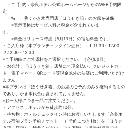
・ご 予 約：奈良ホテル公式ホームページからのWEB予約限
定
・特 典：かき氷専門店「ほうせき箱」のお席を確保
※表示価格はサービス料と税金が含まれていま
す。
※料金はリリース時点（5月13日）の宿泊料金です。
・ご入店枠（本プランチェックイン翌日）：１.11:30～12:00
２.12:00～12:30
※ご予約時にご希望枠をご選択ください。（必須項目）
・お会計：「ほうせき箱」店舗にて現金払い。クレジットカー
ド・電子マネー・QRコード等現金以外の決済はご利用いただけ
ません。
※本プランは「ほうせき箱」のお席のご予約のみを確約するもの
であり、かき氷代金は含まれておりません。
※お一人様につき一品ご注文ください。
・アクセス：ホテルから徒歩約10分。
・持ち物：ホテルチェックイン時にお渡しいたします「奈良ホ
テル宿泊プラン予約チケット」（1予約につき1枚）を「ほうせ
き箱」店舗へご持参ください。ご入店時にご提示が必要です。