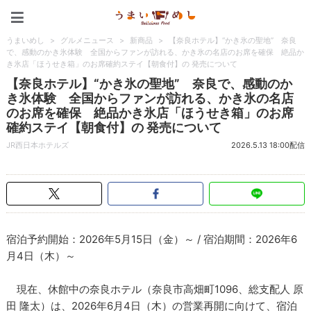
うまいめし
うまいめし
>
グルメニュース
>
新商品
>
【奈良ホテル】“かき氷の聖地” 奈良
で、感動のかき氷体験 全国からファンが訪れる、かき氷の名店のお席を確保 絶品か
き氷店「ほうせき箱」のお席確約ステイ【朝食付】の 発売について
【奈良ホテル】“かき氷の聖地” 奈良で、感動のか
き氷体験 全国からファンが訪れる、かき氷の名店
のお席を確保 絶品かき氷店「ほうせき箱」のお席
確約ステイ【朝食付】の 発売について
JR西日本ホテルズ
2026.5.13 18:00配信
宿泊予約開始：2026年5月15日（金）～ / 宿泊期間：2026年6
月4日（木）～
現在、休館中の奈良ホテル（奈良市高畑町1096、総支配人 原
田 隆太）は、2026年6月4日（木）の営業再開に向けて、宿泊