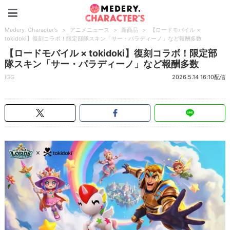
Medery. Character's
Medery. Character's
>
アニメニュース
>
新商品
>
【ロードモバイル ×
tokidoki】復刻コラボ！限定部隊スキン「サー・パラディーノ」など報酬多数
【ロードモバイル × tokidoki】復刻コラボ！限定部
隊スキン「サー・パラディーノ」など報酬多数
IGG
2026.5.14 16:10配信