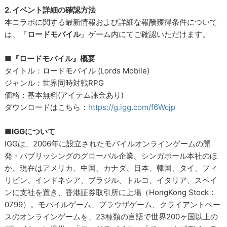
2. イベント詳細の確認方法
本コラボに関する最新情報および詳細な報酬獲得条件について
は、『
ロードモバイル
』ゲーム内にてご確認いただけます。
■『ロードモバイル』概要
タイトル：ロードモバイル (Lords Mobile)
ジャンル：世界同時対戦RPG
価格：基本無料(アイテム課金あり)
ダウンロードはこちら：
https://g.igg.com/f6Wcjp
■IGGについて
IGGは、2006年に設立されたモバイルオンラインゲームの開
発・パブリッシングのグローバル企業。シンガポール本社のほ
か、現在はアメリカ、中国、カナダ、日本、韓国、タイ、フィ
リピン、インドネシア、ブラジル、トルコ、イタリア、スペイ
ンに支社を置き、香港証券取引所に上場（HongKong Stock：
0799）。モバイルゲーム、ブラウザゲーム、クライアントベー
スのオンラインゲームを、23種類の言語で世界200ヶ国以上の