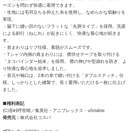
ーズンを問わず快適に着用できます。
・生地には毛羽立ちを抑えた糸を使用し、なめらかな肌触りを
実現。
・脇下に縫い目のないフラットな「丸胴タイプ」を採用。洗濯
による斜行（ねじれ）が起きにくく、快適な着心地が続きま
す。
・首まわりはリブ仕様。着脱がスムーズです。
・Tシャツ内側の肩まわりには、襟伏せテープを取り付ける
「タコバインダー始末」を採用。 襟の伸びや型崩れを防ぎ、よ
り快適な着心地を追求しました。
・首元や袖口は、2本の糸で縫い付ける「ダブルステッチ」仕
様。しっかりとした縫製で、長く愛用いただける一枚に仕上げ
ました。
■権利表記
(C)吾峠呼世晴／集英社・アニプレックス・ufotable
発売元：
株式会社コスパ