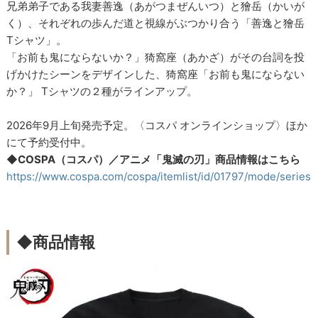
兄弟弟子である我妻善逸（あがつまぜんいつ）と獪岳（かいが
く）、それぞれの歩んだ道と視線がぶつかり合う「善逸と獪岳
Tシャツ」。
「お前も鬼にならないか？」猗窩座（あかざ）がその台詞を投
げかけたシーンをデザインした、猗窩座「お前も鬼にならない
か？」 Tシャツの２種がラインアップ。
2026年9月上旬発売予定。〈コスパ オンラインショップ〉ほか
にて予約受付中。
◆COSPA（コスパ）／アニメ「鬼滅の刃」商品情報はこちら
https://www.cospa.com/cospa/itemlist/id/01797/mode/series
◆商品情報