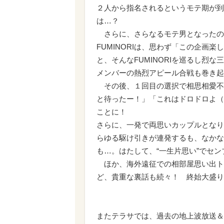
２人から指名されるというモテ期が到来
は…？
さらに、さらなるモテ男となったのは
FUMINORIは、思わず「この企画
と、そんなFUMINORIを巡るし烈
メンバーの熱烈アピール合戦も巻き起
その後、１回目の選択で相思相愛不
と待ったー！」「これはドロドロよ（
ことに！
さらに、一発で両思いカップルとなり
らゆる駆け引きが連発するも、なかな
も…。はたして、“一生片思い”でセン
ほか、海外遠征での相部屋思い出ト
ど、貴重な裏話も続々！ 終始大盛り
またテラサでは、過去の地上波放送＆