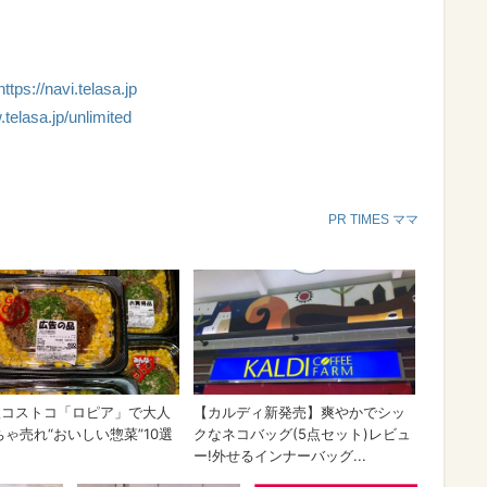
https://navi.telasa.jp
.telasa.jp/unlimited
PR TIMES ママ