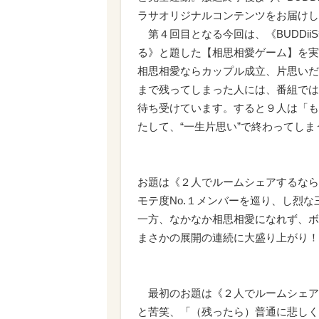
ラサオリジナルコンテンツをお届けし
第４回目となる今回は、《BUDDii
る》と題した【相思相愛ゲーム】を実
相思相愛ならカップル成立、片思いだ
まで残ってしまった人には、番組では
待ち受けています。すると９人は「も
たして、“一生片思い”で終わってしま
お題は《２人でルームシェアするなら
モテ度No.１メンバーを巡り、し烈な
一方、なかなか相思相愛になれず、ボ
まさかの展開の連続に大盛り上がり！
最初のお題は《２人でルームシェアす
と苦笑、「（残ったら）普通に悲しく