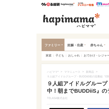
ウレぴあ総研
ハピママ*
ウレぴあ
ハピ
ファミリー
妊娠・出産
赤ちゃん
家庭
子ども
おしゃれ
おでかけ・レジャ
>
>
>
ハピママ*
ママニュース
新商品
９人組アイドルグループ・BUDDiiS初の冠番組『EB
９人組アイドルグループ・B
中！朝までBUDDiiS
TELASA株式会社