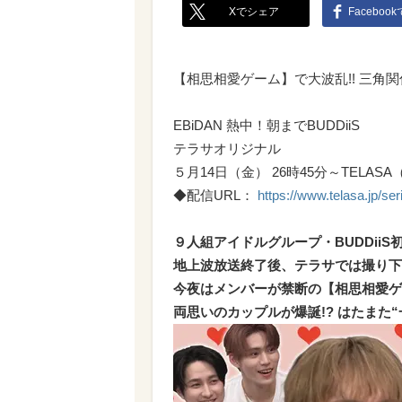
Xでシェア
Faceboo
【相思相愛ゲーム】で大波乱!! 三角関
EBiDAN 熱中！朝までBUDDiiS
テラサオリジナル
５月14日（金） 26時45分～TELA
◆配信URL：
https://www.telasa.jp/se
９人組アイドルグループ・BUDDiiS初
地上波放送終了後、テラサでは撮り下
今夜はメンバーが禁断の【相思相愛ゲ
両思いのカップルが爆誕!? はたまた“