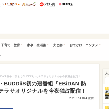
総研 ディズニー特集
mimot.
うまいめし
うまいパン
うまい肉
Medery.
ママ*
子育て・教育
家事・生活術
夫と妻
おでかけ・エンタメ
ー
人
iDAN 熱中！朝までBUDDiiS』のテラサオリジナルを今夜独占配信！
UDDiiS初の冠番組『EBiDAN 熱
1
』のテラサオリジナルを今夜独占配信！
2026.5.14 18:43配信
2