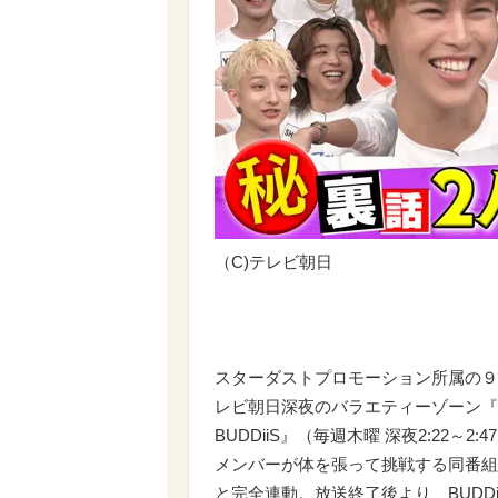
（C)テレビ朝日
スターダストプロモーション所属の９人
レビ朝日深夜のバラエティーゾーン『バ
BUDDiiS』（毎週木曜 深夜2:22～
メンバーが体を張って挑戦する同番組
と完全連動。放送終了後より、BUDD