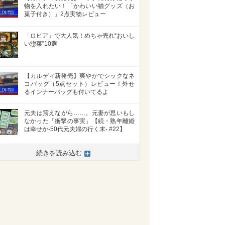
物を入れたい！「かわいい猫グッズ（お
菓子付き）」2点実物レビュー
「ロピア」で大人気！めちゃ売れ“おいし
い惣菜”10選
【カルディ新発売】爽やかでシックなネ
コバッグ（5点セット）レビュー！外せ
るインナーバッグも付いてるよ
元夫は震えながら……。元妻が思いもし
なかった「衝撃の事実」【続・熟年離婚
は幸せか-50代元夫婦の行く末- #22】
続きを読み込む