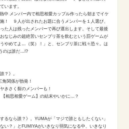
ています。
S熱中 メンバー内で相思相愛カップル作ったら朝までイケ
施！ ９人が出されたお題に合うメンバーを１人選び、
った人は残ったメンバーで再び選出します。そして最後
おなじみの超絶苦いセンブリ茶を飲むという罰ゲームが
うやめてよ…（笑）！」と、センブリ茶に戦々恐々。は
うのは誰だ…!?
誰？》。
三角関係が勃発！
ヤきさく裂のメンバーも！
 【相思相愛ゲーム】の結末やいかに…？
るなら誰？》。YUMAが「マジで誰ともしたくない」
ない？」とFUMIYAがいきなり弱気になる中、いきなり