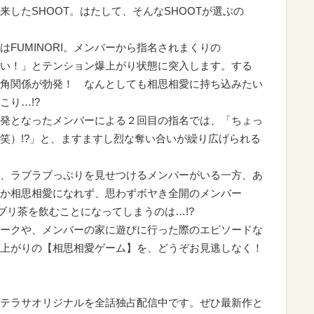
したSHOOT。はたして、そんなSHOOTが選ぶの
FUMINORI。メンバーから指名されまくりの
楽しい！」とテンション爆上がり状態に突入します。する
な三角関係が勃発！ なんとしても相思相愛に持ち込みたい
こり…!?
発となったメンバーによる２回目の指名では、「ちょっ
笑）!?」と、ますますし烈な奪い合いが繰り広げられる
、ラブラブっぷりを見せつけるメンバーがいる一方、あ
か相思相愛になれず、思わずボヤき全開のメンバー
ブリ茶を飲むことになってしまうのは…!?
ークや、メンバーの家に遊びに行った際のエピソードな
上がりの【相思相愛ゲーム】を、どうぞお見逃しなく！
テラサオリジナルを全話独占配信中です。ぜひ最新作と