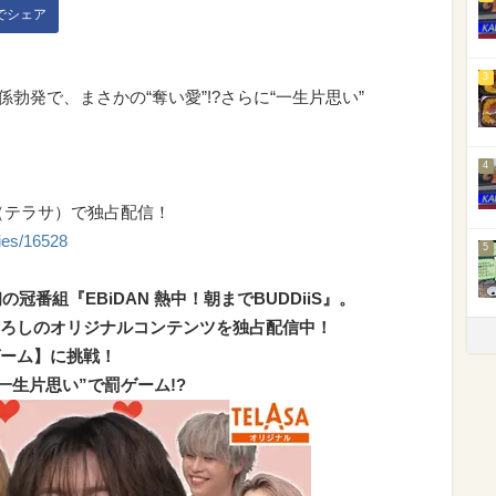
kでシェア
3
係勃発で、まさかの“奪い愛”!?さらに“一生片思い”
4
SA（テラサ）で独占配信！
ries/16528
5
の冠番組『EBiDAN 熱中！朝までBUDDiiS』。
ろしのオリジナルコンテンツを独占配信中！
ーム】に挑戦！
一生片思い”で罰ゲーム!?