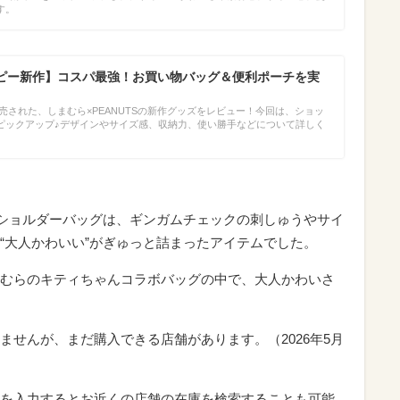
す。
ピー新作】コスパ最強！お買い物バッグ＆便利ポーチを実
に発売された、しまむら×PEANUTSの新作グッズをレビュー！今回は、ショッ
ピックアップ♪デザインやサイズ感、収納力、使い勝手などについて詳しく
Yショルダーバッグは、ギンガムチェックの刺しゅうやサイ
“大人かわいい”がぎゅっと詰まったアイテムでした。
むらのキティちゃんコラボバッグの中で、大人かわいさ
ませんが、まだ購入できる店舗があります。（2026年5月
を入力するとお近くの店舗の在庫を検索することも可能