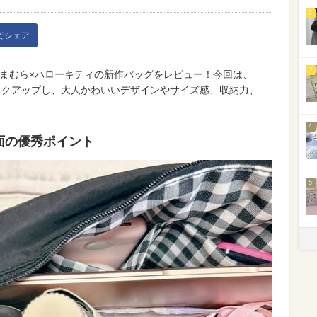
2
kでシェア
3
、しまむら×ハローキティの新作バッグをレビュー！今回は、
ックアップし、大人かわいいデザインやサイズ感、収納力、
4
面の優秀ポイント
5