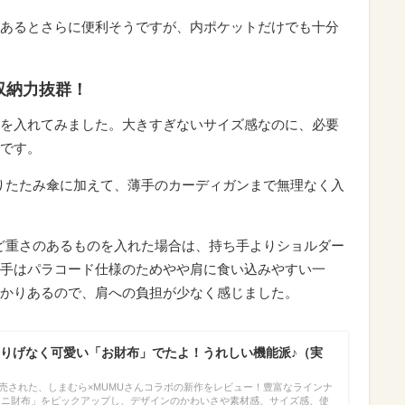
あるとさらに便利そうですが、内ポケットだけでも十分
収納力抜群！
を入れてみました。大きすぎないサイズ感なのに、必要
です。
折りたたみ傘に加えて、薄手のカーディガンまで無理なく入
ど重さのあるものを入れた場合は、持ち手よりショルダー
手はパラコード仕様のためやや肩に食い込みやすい一
かりあるので、肩への負担が少なく感じました。
りげなく可愛い「お財布」でたよ！うれしい機能派♪（実
に発売された、しまむら×MUMUさんコラボの新作をレビュー！豊富なラインナ
ミニ財布」をピックアップし、デザインのかわいさや素材感、サイズ感、使