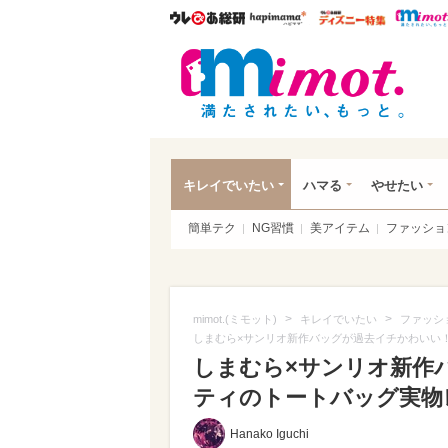
ウレぴあ総研
ハピママ*
ウレぴあ
mim
キレイでいたい
ハマる
やせたい
簡単テク
NG習慣
美アイテム
ファッショ
>
>
mimot.(ミモット)
キレイでいたい
ファッシ
しまむら×サンリオ新作バッグが過去イチかわいい
しまむら×サンリオ新作
ティのトートバッグ実物
Hanako Iguchi