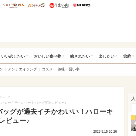
総研 ディズニー特集
mimot.
うまいめし
うまいパン
うまい肉
Medery.
ot.(ミモット)
いい恋したい
おいしい食べ物
癒されたい
楽したい
節約
ン
アンチエイジング
コスメ
趣味・習い事
>
ョン
人
！ハローキティのトートバッグ実物レビュー♪
バッグが過去イチかわいい！ハローキ
1
レビュー♪
2026.5.15 20:26