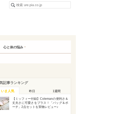
心と体の悩み
気記事ランキング
いま人気
昨日
1週間
【ミッフィー付録】Colemanの便利さ＆
丈夫さに可愛さをプラス！「バッグ＆ポ
ーチ」2点セットを実物レビュー♪