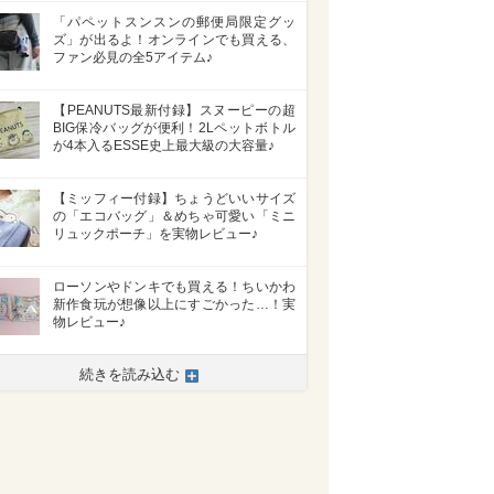
「パペットスンスンの郵便局限定グッ
ズ」が出るよ！オンラインでも買える、
ファン必見の全5アイテム♪
【PEANUTS最新付録】スヌーピーの超
BIG保冷バッグが便利！2Lペットボトル
が4本入るESSE史上最大級の大容量♪
【ミッフィー付録】ちょうどいいサイズ
の「エコバッグ」＆めちゃ可愛い「ミニ
リュックポーチ」を実物レビュー♪
ローソンやドンキでも買える！ちいかわ
新作食玩が想像以上にすごかった…！実
物レビュー♪
続きを読み込む