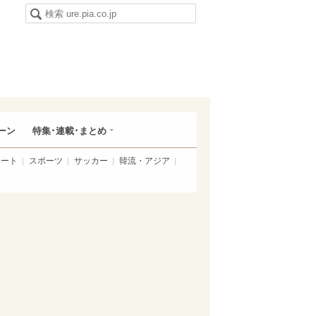
ーン
特集･連載･まとめ
アート
スポーツ
サッカー
韓流・アジア