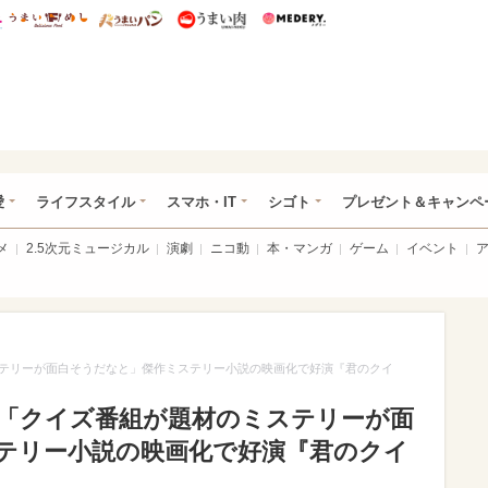
総研 ディズニー特集
mimot.
うまいめし
うまいパン
うまい肉
Medery.
ぴあ総研（うれぴあ）
愛
ライフスタイル
スマホ・IT
シゴト
プレゼント＆キャンペ
メ
2.5次元ミュージカル
演劇
ニコ動
本・マンガ
ゲーム
イベント
テリーが面白そうだなと」傑作ミステリー小説の映画化で好演『君のクイ
「クイズ番組が題材のミステリーが面
テリー小説の映画化で好演『君のクイ