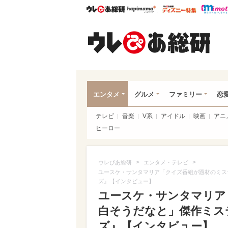
ウレぴあ総研
ハピママ*
ウレぴあ
ウレ
エンタメ
グルメ
ファミリー
恋
テレビ
音楽
V系
アイドル
映画
アニ
ヒーロー
>
>
ウレぴあ総研
エンタメ・テレビ
ユースケ・サンタマリア「クイズ番組が題材のミス
ズ』【インタビュー】
ユースケ・サンタマリア
白そうだなと」傑作ミス
ズ』【インタビュー】