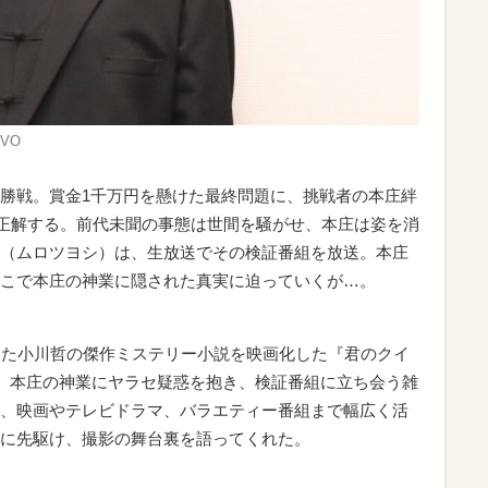
VO
勝戦。賞金1千万円を懸けた最終問題に、挑戦者の本庄絆
に正解する。前代未聞の事態は世間を騒がせ、本庄は姿を消
（ムロツヨシ）は、生放送でその検証番組を放送。本庄
こで本庄の神業に隠された真実に迫っていくが…。
した小川哲の傑作ミステリー小説を映画化した『君のクイ
中、本庄の神業にヤラセ疑惑を抱き、検証番組に立ち会う雑
、映画やテレビドラマ、バラエティー番組まで幅広く活
に先駆け、撮影の舞台裏を語ってくれた。