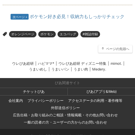
ポケモン好き必見！収納力もしっかりチェック
次ページ
オレンジページ
ポケモン
エコバッグ
#雑誌付録
>
ページの先頭へ
ウレぴあ総研
|
ハピママ*
|
ウレぴあ総研 ディズニー特集
|
mimot.
|
うまいめし
|
うまいパン
|
うまい肉
|
Medery.
ぴあ関連サイト
チケットぴあ
ぴあ(アプリ&Web)
会社案内
プライバシーポリシー
アクセスデータの利用・著作権等
外部送信ポリシー
広告出稿・お取り組みのご相談・情報掲載・その他お問い合わせ
一般の読者の方・ユーザーの方からのお問い合わせ