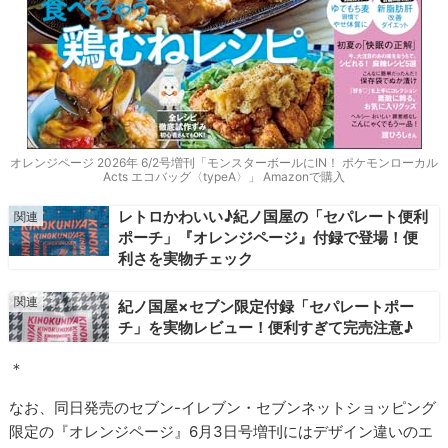
オレンジページ 2026年 6/2号増刊「モンスターボールにIN！ ポケモンローカル
Acts エコバッグ〈typeA〉」 Amazonで購入
レトロかわいい♪紀ノ国屋の「セパレート便利
ポーチ」『オレンジページ』付録で登場！便
利さを実物チェック
紀ノ国屋×セブン限定付録「セパレートポー
チ」を実物レビュー！便利すぎて完売注意♪
＊
なお、同日発売のセブン-イレブン・セブンネットショッピング
限定の『オレンジページ』6月3日号増刊にはデザイン違いのエ