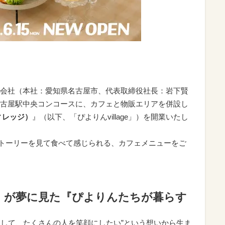
会社（本社：愛知県名古屋市、代表取締役社長：岩下賢
JR名古屋駅中央コンコースに、カフェと物販エリアを併設し
（ヴィレッジ）
』（以下、「ぴよりんvillage」）を開業いたし
eのストーリーを見て食べて感じられる、カフェメニューをご
」が夢に見た『ぴよりんたちが暮らす
んを通して、たくさんの人を笑顔にしたい”という想いから生ま