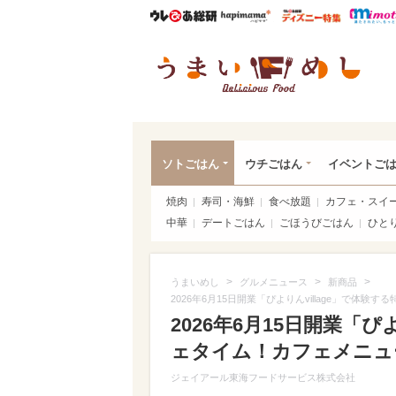
ウレぴあ総研
ハピママ*
ウレぴあ
うま
ソトごはん
ウチごはん
イベントご
焼肉
寿司・海鮮
食べ放題
カフェ・スイ
中華
デートごはん
ごほうびごはん
ひと
>
>
>
うまいめし
グルメニュース
新商品
2026年6月15日開業「ぴよりんvillage」で体
2026年6月15日開業「ぴ
ェタイム！カフェメニュ
ジェイアール東海フードサービス株式会社