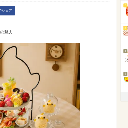
2
kでシェア
3
の魅力
4
5