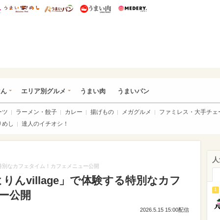
総研 ディズニー特集
mimot.
うまいめし
うまいパン
うまい肉
Medery.
いめし
はん
エリア別グルメ
うまい肉
うまいパン
ーツ
ラーメン・餃子
カレー
揚げもの
メガグルメ
ファミレス・大手チェ
りめし
達人のイチオシ！
人
験する特別なカフェタイム！カフェメニュー公開
よりんvillage」で体験する特別なカフ
1
ー公開
2026.5.15 15:00配信