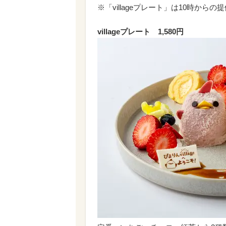
※「villageプレート」は10時から
villageプレート 1,580円