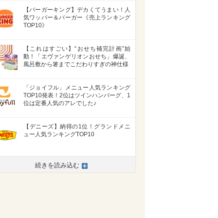
【バーガーキング】デカくてうまい！人
気ワッパー＆バーガー《売上ランキング
TOP10》
【これはすごい】“おせち補完計画”始
動！「エヴァンゲリオンおせち」爆誕、
風呂敷から箸までこだわりすぎの神仕様
「ジョイフル」メニュー人気ランキング
TOP10発表！2位はツインハンバーグ、1
位は定番人気のアレでした♪
【デニーズ】納得の1位！グランドメニ
ュー人気ランキングTOP10
続きを読み込む