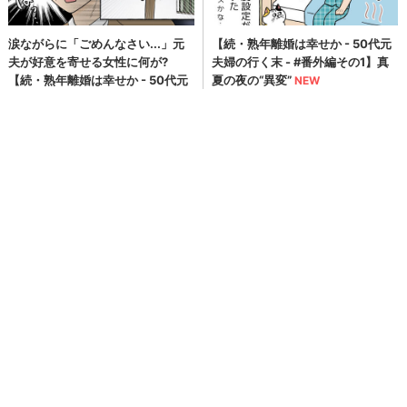
株式会社 京急百貨店
商品サービス
グルメ
新商品
PR TIMES
>
ページの先頭へ
ウレぴあ総研
|
ハピママ*
|
ウレぴあ総研 ディズニー特集
|
mimot.
|
うまいめし
|
うまいパン
|
うまい肉
|
Medery.
ぴあ関連サイト
チケットぴあ
ぴあ(アプリ&Web)