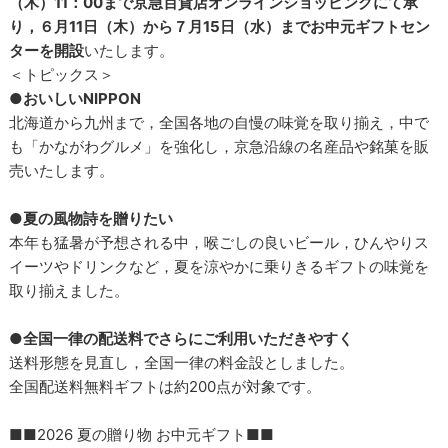
（木）11：00まで京急百貨店オンラインショッピングにて承
り，６月11日（木）から７月15日（水）までお中元ギフトセン
ターを開設
いたします。
＜トピックス＞
●
おいしいNIPPON
北海道から九州まで，全国各地の自慢の味覚を取り揃え，中で
も「かながわグルメ」を強化し，京急沿線の名産品や銘菓を販
売いたします。
●
夏の風物詩を贈りたい
本年も猛暑が予想される中，喉ごしの良いビール，ひんやりス
イーツやドリンクなど，夏を涼やかに乗りきるギフトの味覚を
取り揃えました。
●
全国一律の配送料でさらにご利用いただきやすく
送料形態を見直し，全国一律の料金設としました。
全国配送料無料ギフトは約200点が対象です。
■■2026 夏の贈り物 お中元ギフト■■