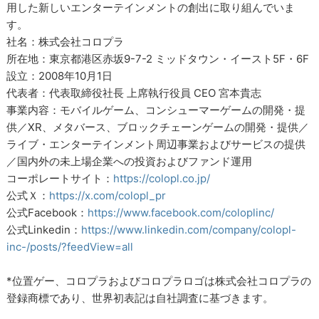
用した新しいエンターテインメントの創出に取り組んでいま
す。
社名：株式会社コロプラ
所在地：東京都港区赤坂9-7-2 ミッドタウン・イースト5F・6F
設立：2008年10月1日
代表者：代表取締役社長 上席執行役員 CEO 宮本貴志
事業内容：モバイルゲーム、コンシューマーゲームの開発・提
供／XR、メタバース、ブロックチェーンゲームの開発・提供／
ライブ・エンターテインメント周辺事業およびサービスの提供
／国内外の未上場企業への投資およびファンド運用
コーポレートサイト：
https://colopl.co.jp/
公式Ｘ：
https://x.com/colopl_pr
公式Facebook：
https://www.facebook.com/coloplinc/
公式Linkedin：
https://www.linkedin.com/company/colopl-
inc-/posts/?feedView=all
*位置ゲー、コロプラおよびコロプラロゴは株式会社コロプラの
登録商標であり、世界初表記は自社調査に基づきます。