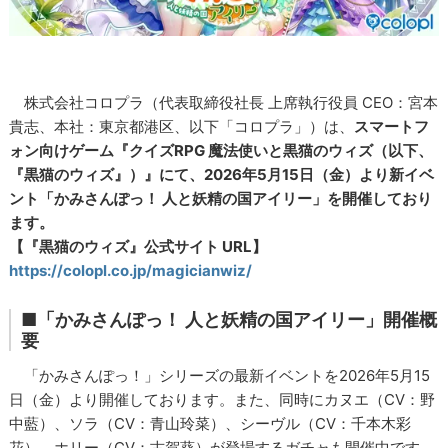
株式会社コロプラ（代表取締役社長 上席執行役員 CEO：宮本
貴志、本社：東京都港区、以下「コロプラ」）は、
スマートフ
ォン向けゲーム『クイズRPG 魔法使いと黒猫のウィズ（以下、
『黒猫のウィズ』）』にて、2026年5月15日（金）より新イベ
ント「かみさんぽっ！ 人と妖精の国アイリー」を開催しており
ます。
【『黒猫のウィズ』公式サイト URL】
https://colopl.co.jp/magicianwiz/
■「かみさんぽっ！ 人と妖精の国アイリー」開催概
要
「かみさんぽっ！」シリーズの最新イベントを2026年5月15
日（金）より開催しております。また、同時にカヌエ（CV：野
中藍）、ソラ（CV：青山玲菜）、シーヴル（CV：千本木彩
花）、ホリー（CV：古賀葵）が登場するガチャも開催中です。