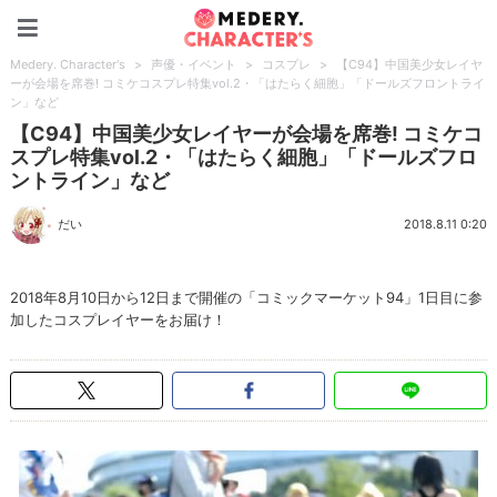
Medery. Character's
Medery. Character's
>
声優・イベント
>
コスプレ
>
【C94】中国美少女レイヤ
ーが会場を席巻! コミケコスプレ特集vol.2・「はたらく細胞」「ドールズフロントライ
ン」など
【C94】中国美少女レイヤーが会場を席巻! コミケコ
スプレ特集vol.2・「はたらく細胞」「ドールズフロ
ントライン」など
だい
2018.8.11 0:20
2018年8月10日から12日まで開催の「コミックマーケット94」1日目に参
加したコスプレイヤーをお届け！