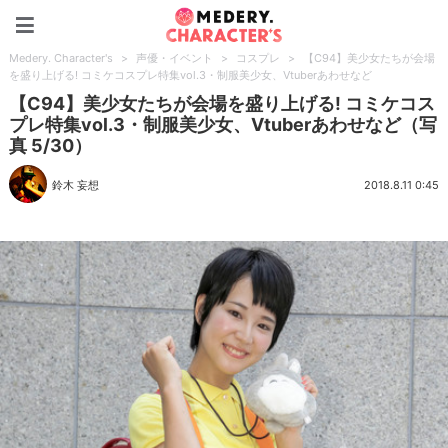
Medery. Character's
Medery. Character's
>
声優・イベント
>
コスプレ
>
【C94】美少女たちが会場
を盛り上げる! コミケコスプレ特集vol.3・制服美少女、Vtuberあわせなど
【C94】美少女たちが会場を盛り上げる! コミケコス
プレ特集vol.3・制服美少女、Vtuberあわせなど（写
真 5/30）
鈴木 妄想
2018.8.11 0:45