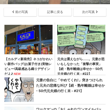
前の写真
記事に戻る
次の写真