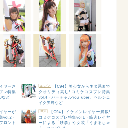
レイヤーさ
【C94】美少女からネタ系まで
コスプレ
プレ特集
クオリティ高し! コミケコスプレ特集
Oなど
vol.4・バーチャルYouTuber、ヘルシェ
イク矢野など
レイヤーが
【C94】イケメンレイヤー満載!
3次元
ol.2・
コミケコスプレ特集vol.1・筋肉レイヤ
フロント
ーによる「鉄拳」や女装「うまるちゃ