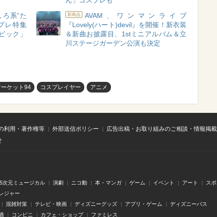
ん」コスプレも
しろ系”た
AVAM、ワンマンライブ
新商品
スプレ特集
『Lovely(ハート)devil』を開催！新衣装
ピピック」
＆新曲お披露目、1stミニアルバム＆立
川ステージガーデン公演も決定
ーケット94
コスプレイヤー
アニメ
の利用・著作権等
外部送信ポリシー
広告出稿・お取り組みのご相談・情報掲載
せ
.5次元ミュージカル
演劇
ニコ動
本・マンガ
ゲーム
イベント
アート
スポ
レジャー
混雑対策
テレビ・映画
ディズニーグッズ
アプリ・ゲーム
ディズニーパス
酒
コンビニ
カフェ・ショップ
ファミレス