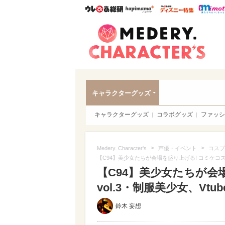
ウレぴあ総研
ハピママ*
ウレぴあ
Meder
キャラクターグッズ
キャラクターグッズ
コラボグッズ
ファッシ
>
>
Medery. Character's
声優・イベント
コスプ
【C94】美少女たちが会場を盛り上げる! コミケコスプ
【C94】美少女たちが会
vol.3・制服美少女、Vtu
鈴木 妄想