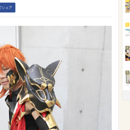
kでシェア
3
4
5