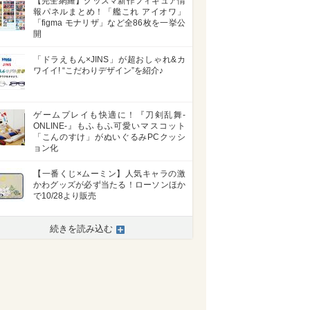
【完全網羅】グッスマ新作フィギュア情
報パネルまとめ！「艦これ アイオワ」
「figma モナリザ」など全86枚を一挙公
開
「ドラえもん×JINS」が超おしゃれ&カ
ワイイ! “こだわりデザイン”を紹介♪
ゲームプレイも快適に！『刀剣乱舞-
ONLINE-』もふもふ可愛いマスコット
「こんのすけ」がぬいぐるみPCクッシ
ョン化
【一番くじ×ムーミン】人気キャラの激
かわグッズが必ず当たる！ローソンほか
で10/28より販売
続きを読み込む