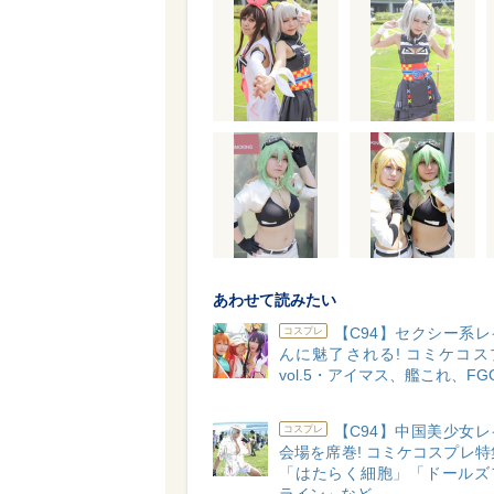
あわせて読みたい
【C94】セクシー系
コスプレ
んに魅了される! コミケコス
vol.5・アイマス、艦これ、FG
【C94】中国美少女
コスプレ
会場を席巻! コミケコスプレ特集v
「はたらく細胞」「ドールズ