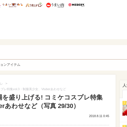
総研 ディズニー特集
mimot.
うまいめし
うまいパン
うまい肉
Medery.
y. Character's
ョンアイテム
>
レ
人
レ特集vol.3・制服美少女、Vtuberあわせなど
場を盛り上げる! コミケコスプレ特集
1
berあわせなど（写真 29/30）
2018.8.11 0:45
2