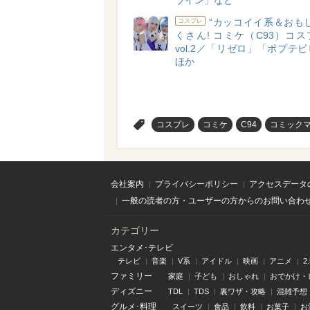
ライン」など
“カッコイイ系＆おも
コスプレ
くさん! コミケ（C93）コ
vol.2／「リゼロ」「ポプテ
ほか
>
コスプレ
コミケ
C94
コミックマ
会社案内
プライバシーポリシー
アクセスデータ
一般の読者の方・ユーザーの方からのお問い合わ
カテゴリー
エンタメ･テレビ
テレビ
音楽
V系
アイドル
映画
アニメ
2
ファミリー
家庭
子ども
おしゃれ
おでかけ・
ディズニー
TDL
TDS
裏ワザ・攻略
混雑予想
グルメ･料理
スイーツ
食品
飲料
お菓子
お