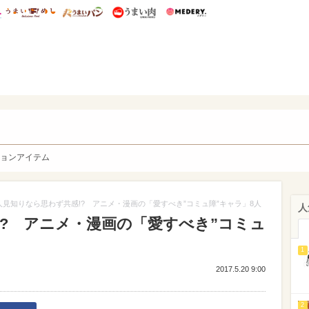
総研 ディズニー特集
mimot.
うまいめし
うまいパン
うまい肉
Medery.
y. Character's
ョンアイテム
人見知りなら思わず共感!? アニメ・漫画の「愛すべき”コミュ障”キャラ」8人
人
!? アニメ・漫画の「愛すべき”コミュ
1
2017.5.20 9:00
2