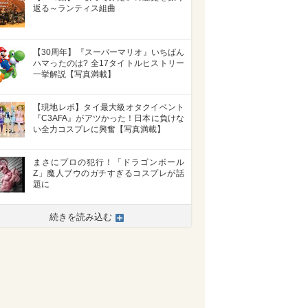
返る～ランティス組曲
【30周年】『スーパーマリオ』いちばん
ハマったのは? 全17タイトルヒストリー
一挙解説【写真満載】
【現地レポ】タイ最大級オタクイベント
『C3AFA』がアツかった！日本に負けな
い全力コスプレに興奮【写真満載】
まさにプロの犯行！「ドラゴンボール
Z」魔人ブウのガチすぎるコスプレが話
題に
続きを読み込む