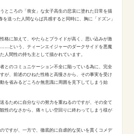
うところの「喪女」な女子高生の悲哀に塗れた日常を描
青春を送った人間ならば共感すると同時に、胸に「ドズン」
性格に加えて、やたらとプライドが高く、思い込みが激
……という、ティーンエイジャーのダークサイドを悪魔
た人間性の持ち主として描かれています。
者とのコミュニケーション不全に陥っている為に、完全
すが、前述のひねた性格と高慢さから、その事実を受け
動を省みるどころか無意識に周囲を見下してしまう始
送るために自分なりの努力を重ねるのですが、その全て
観性のなさから、痛々しい空回りに終わってしまう様が
のですが、一方で、徹底的に自虐的な笑いを貫くコメデ