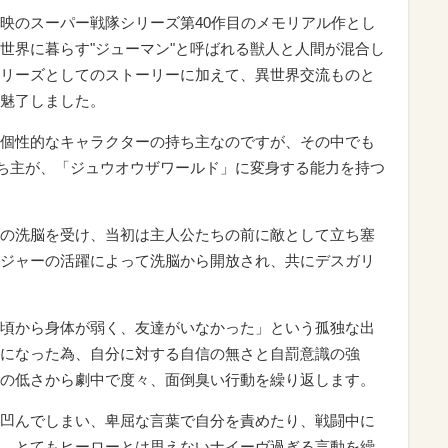
映のスーパー戦隊シリーズ第40作目のメモリアル作とし
世界に暮らす"ジューマン"と呼ばれる獣人と人間が混合し
リーズとしてのストーリーに加えて、異世界交流ものと
魅了しました。
個性的なキャラクターの持ち主なのですが、その中でも
持ち主が、「ジュウオウザワールド」に変身する能力を持つ
の洗脳を受け、当初は主人公たちの前に敵として立ち塞
ジャーの活躍によって洗脳から開放され、共にデスガリ
頃から身体が弱く、友達がいなかった」という孤独な出
になった為、自分に対する自信の無さと自罰意識の強
の低さから劇中で度々、面倒臭い行動を繰り返します。
凹んでしまい、卑屈な言葉で自分を責めたり、戦闘中に
…とてもヒーローとは思えないナイーヴ過ぎる言動を繰