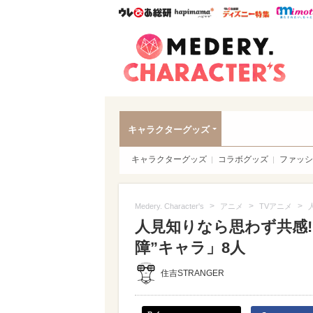
ウレぴあ総研
ハピママ*
ウレぴあ
Meder
キャラクターグッズ
キャラクターグッズ
コラボグッズ
ファッシ
>
>
>
Medery. Character's
アニメ
TVアニメ
人見知りなら思わず共感
障”キャラ」8人
住吉STRANGER