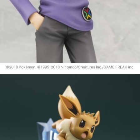
©2018 Pokémon. ©1995-2018 Nintendo/Creatures Inc./GAME FREAK inc.