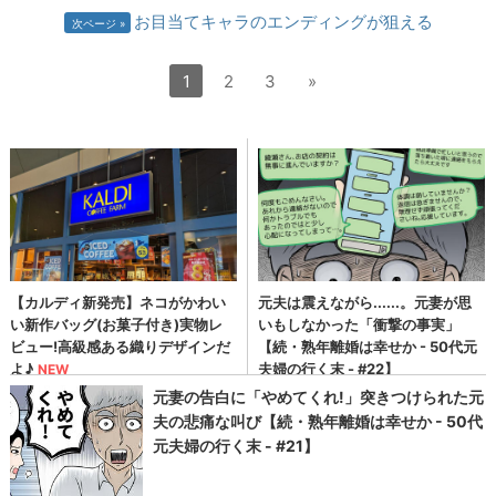
お目当てキャラのエンディングが狙える
次ページ
1
2
3
»