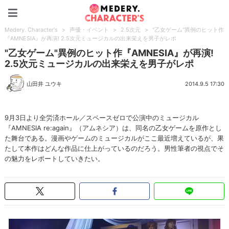
Medery. Character's
Medery. Character's
>
声優・イベント
>
2.5次元
>
"乙女ゲーム"異例のヒット作
『AMNESIA』が再演! 2.5次元ミュージカルの出来栄えを男子がレポ
"乙女ゲーム"異例のヒット作『AMNESIA』が再演!
2.5次元ミュージカルの出来栄えを男子がレポ
山田井 ユウキ
2014.9.5 17:30
9月3日より全労済ホール／スペースゼロで公演中のミュージカル
『AMNESIA re:again』（アムネシア）は、同名の乙女ゲームを原作とし
た舞台である。漫画やゲームのミュージカルがここ最近増えているが、果
たして本作はどんな作品に仕上がっているのだろう。男性筆者の視点でそ
の魅力をレポートしていきたい。