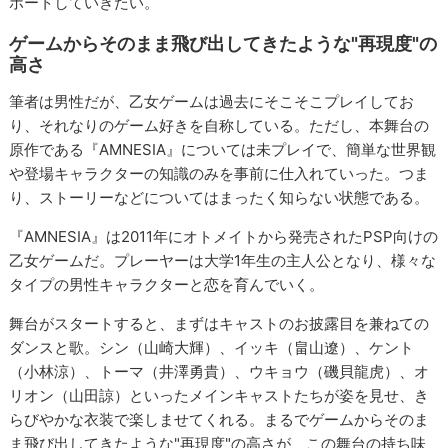
ポートしていきたい。
ゲームからそのまま飛び出してきたような"再現度"の
高さ
筆者は男性だが、乙女ゲームは過去にそこそこプレイしてお
り、それなりのゲーム好きを自称している。ただし、本舞台の
原作である『AMNESIA』については未プレイで、簡単な世界観
や登場キャラクターの知識のみを事前に仕入れていった。つま
り、ストーリーなどについてはまったく知らない状態である。
『AMNESIA』は2011年にオトメイトから発売されたPSP向けの
乙女ゲームだ。プレーヤーは大学1年生の主人公となり、様々な
タイプの男性キャラクターと恋を育んでいく。
舞台がスタートすると、まずはキャストのお披露目を兼ねての
ダンスと歌。シン（山崎大輝）、イッキ（畠山遼）、ケント
（小林涼）、トーマ（井澤勇貴）、ウキョウ（磯貝龍虎）、オ
リオン（山田諒）といったメインキャストたちが姿を見せ、き
らびやかな衣装で楽しませてくれる。まるでゲームからそのま
ま飛び出してきたような"再現度"の高さが、この舞台の持ち味