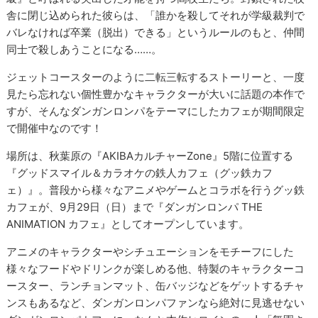
舎に閉じ込められた彼らは、「誰かを殺してそれが学級裁判で
バレなければ卒業（脱出）できる」というルールのもと、仲間
同士で殺しあうことになる……。
ジェットコースターのように二転三転するストーリーと、一度
見たら忘れない個性豊かなキャラクターが大いに話題の本作で
すが、そんなダンガンロンパをテーマにしたカフェが期間限定
で開催中なのです！
場所は、秋葉原の『AKIBAカルチャーZone』5階に位置する
『グッドスマイル＆カラオケの鉄人カフェ（グッ鉄カフ
ェ）』。普段から様々なアニメやゲームとコラボを行うグッ鉄
カフェが、9月29日（日）まで『ダンガンロンパ THE
ANIMATION カフェ』としてオープンしています。
アニメのキャラクターやシチュエーションをモチーフにした
様々なフードやドリンクが楽しめる他、特製のキャラクターコ
ースター、ランチョンマット、缶バッジなどをゲットするチャ
ンスもあるなど、ダンガンロンパファンなら絶対に見逃せない