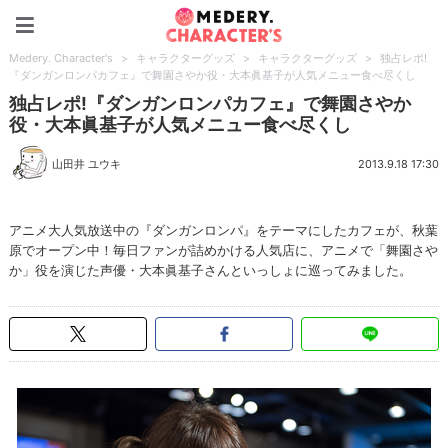
Medery. Character's
Medery. Character's
>
キャラクターグッズ
>
キャラクターグッズ
>
独占レポ!
『ダンガンロンパカフェ』で舞園さやか役・大本眞基子が人気メニュー食べ尽くし
独占レポ!『ダンガンロンパカフェ』で舞園さやか
役・大本眞基子が人気メニュー食べ尽くし
山田井 ユウキ
2013.9.18 17:30
アニメ大人気放送中の『ダンガンロンパ』をテーマにしたカフェが、秋葉
原でオープン中！毎日ファンが詰めかける人気店に、アニメで「舞園さや
か」役を演じた声優・大本眞基子さんといっしょに巡ってみました。