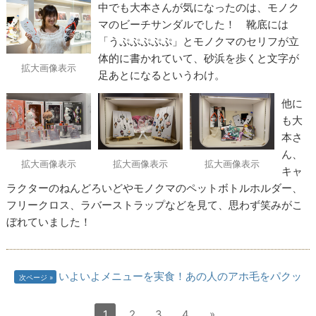
中でも大本さんが気になったのは、モノク
マのビーチサンダルでした！ 靴底には
「うぷぷぷぷぷ」とモノクマのセリフが立
体的に書かれていて、砂浜を歩くと文字が
拡大画像表示
足あとになるというわけ。
他に
も大
本さ
ん、
拡大画像表示
拡大画像表示
拡大画像表示
キャ
ラクターのねんどろいどやモノクマのペットボトルホルダー、
フリークロス、ラバーストラップなどを見て、思わず笑みがこ
ぼれていました！
いよいよメニューを実食！あの人のアホ毛をパクッ
次ページ
1
2
3
4
»