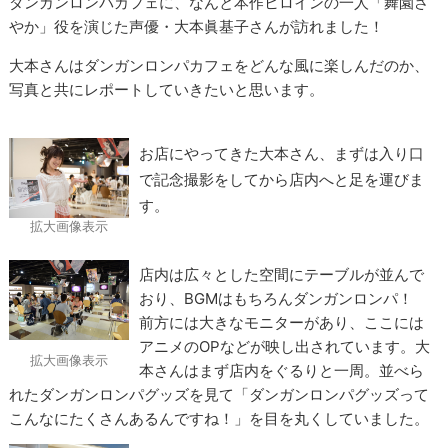
ダンガンロンパカフェに、なんと本作ヒロインの一人「舞園さ
やか」役を演じた声優・大本眞基子さんが訪れました！
大本さんはダンガンロンパカフェをどんな風に楽しんだのか、
写真と共にレポートしていきたいと思います。
お店にやってきた大本さん、まずは入り口
で記念撮影をしてから店内へと足を運びま
す。
拡大画像表示
店内は広々とした空間にテーブルが並んで
おり、BGMはもちろんダンガンロンパ！
前方には大きなモニターがあり、ここには
アニメのOPなどが映し出されています。大
拡大画像表示
本さんはまず店内をぐるりと一周。並べら
れたダンガンロンパグッズを見て「ダンガンロンパグッズって
こんなにたくさんあるんですね！」を目を丸くしていました。