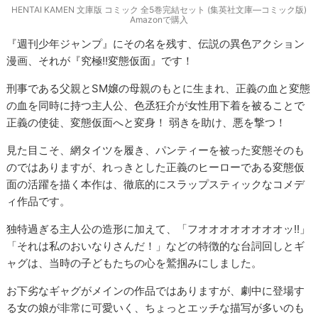
HENTAI KAMEN 文庫版 コミック 全5巻完結セット (集英社文庫―コミック版)
Amazonで購入
『週刊少年ジャンプ』にその名を残す、伝説の異色アクション
漫画、それが『究極!!変態仮面』です！
刑事である父親とSM嬢の母親のもとに生まれ、正義の血と変態
の血を同時に持つ主人公、色丞狂介が女性用下着を被ることで
正義の使徒、変態仮面へと変身！ 弱きを助け、悪を撃つ！
見た目こそ、網タイツを履き、パンティーを被った変態そのも
のではありますが、れっきとした正義のヒーローである変態仮
面の活躍を描く本作は、徹底的にスラップスティックなコメデ
ィ作品です。
独特過ぎる主人公の造形に加えて、「フオオオオオオオオッ!!」
「それは私のおいなりさんだ！」などの特徴的な台詞回しとギ
ャグは、当時の子どもたちの心を鷲掴みにしました。
お下劣なギャグがメインの作品ではありますが、劇中に登場す
る女の娘が非常に可愛いく、ちょっとエッチな描写が多いのも