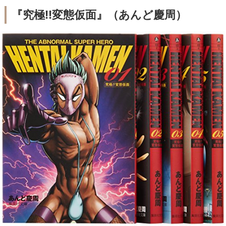
『究極!!変態仮面』（あんど慶周）