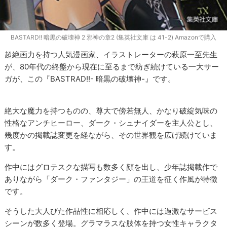
BASTARD!! 暗黒の破壊神 2 邪神の章2 (集英社文庫 は 41-2) Amazonで購入
超絶画力を持つ人気漫画家、イラストレーターの萩原一至先生
が、80年代の終盤から現在に至るまで紡ぎ続けている一大サー
ガが、この『BASTRAD!!- 暗黒の破壊神-』です。
絶大な魔力を持つものの、尊大で傍若無人、かなり破綻気味の
性格なアンチヒーロー、ダーク・シュナイダーを主人公とし、
幾度かの掲載誌変更を経ながら、その世界観を広げ続けていま
す。
作中にはグロテスクな描写も数多く顔を出し、少年誌掲載作で
ありながら「ダーク・ファンタジー」の王道を征く作風が特徴
です。
そうした大人びた作品性に相応しく、作中には過激なサービス
シーンが数多く登場。グラマラスな肢体を持つ女性キャラクタ