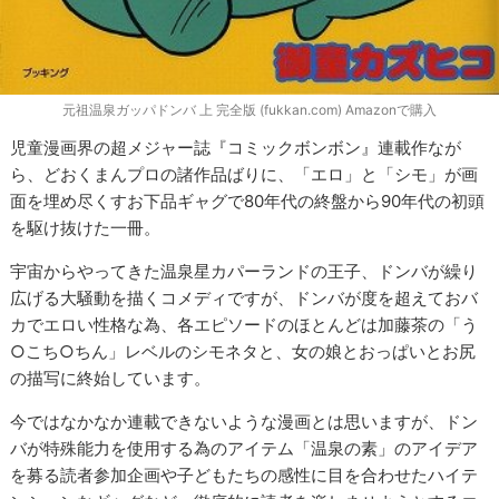
元祖温泉ガッパドンバ 上 完全版 (fukkan.com) Amazonで購入
児童漫画界の超メジャー誌『コミックボンボン』連載作なが
ら、どおくまんプロの諸作品ばりに、「エロ」と「シモ」が画
面を埋め尽くすお下品ギャグで80年代の終盤から90年代の初頭
を駆け抜けた一冊。
宇宙からやってきた温泉星カパーランドの王子、ドンバが繰り
広げる大騒動を描くコメディですが、ドンバが度を超えておバ
カでエロい性格な為、各エピソードのほとんどは加藤茶の「う
○こち○ちん」レベルのシモネタと、女の娘とおっぱいとお尻
の描写に終始しています。
今ではなかなか連載できないような漫画とは思いますが、ドン
バが特殊能力を使用する為のアイテム「温泉の素」のアイデア
を募る読者参加企画や子どもたちの感性に目を合わせたハイテ