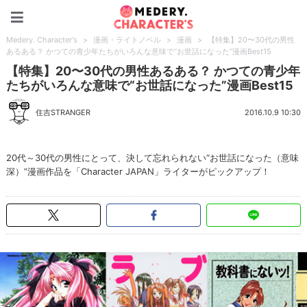
Medery. Character's
Medery. Character's
>
漫画・ライトノベル
>
漫画
>
【特集】20〜30代の男性
あるある？ かつての青少年たちがいろんな意味で“お世話になった”漫画Best15
【特集】20〜30代の男性あるある？ かつての青少年
たちがいろんな意味で“お世話になった”漫画Best15
住吉STRANGER
2016.10.9 10:30
20代～30代の男性にとって、決して忘れられない“お世話になった（意味
深）”漫画作品を「Character JAPAN」ライターがピックアップ！