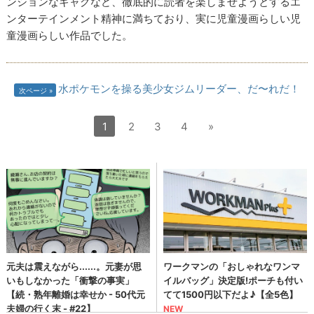
ンションなギャグなど、徹底的に読者を楽しませようとするエ
ンターテインメント精神に満ちており、実に児童漫画らしい児
童漫画らしい作品でした。
水ポケモンを操る美少女ジムリーダー、だ〜れだ！
次ページ
1
2
3
4
»