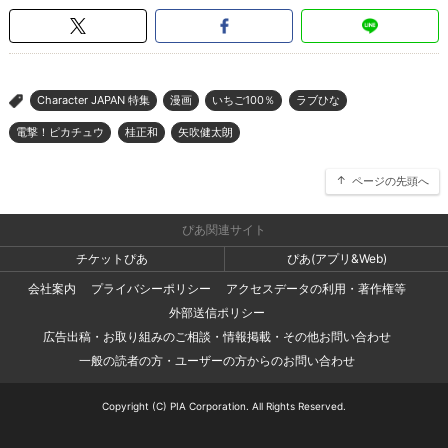
Character JAPAN 特集
漫画
いちご100％
ラブひな
>
電撃！ピカチュウ
桂正和
矢吹健太朗
ページの先頭へ
ぴあ関連サイト
チケットぴあ
ぴあ(アプリ&Web)
会社案内
プライバシーポリシー
アクセスデータの利用・著作権等
外部送信ポリシー
広告出稿・お取り組みのご相談・情報掲載・その他お問い合わせ
一般の読者の方・ユーザーの方からのお問い合わせ
Copyright (C) PIA Corporation. All Rights Reserved.