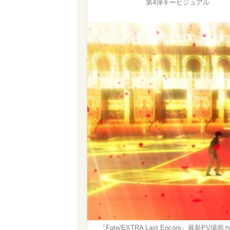
第4弾キービジュアル
『Fate/EXTRA Last Encore』最新PV場