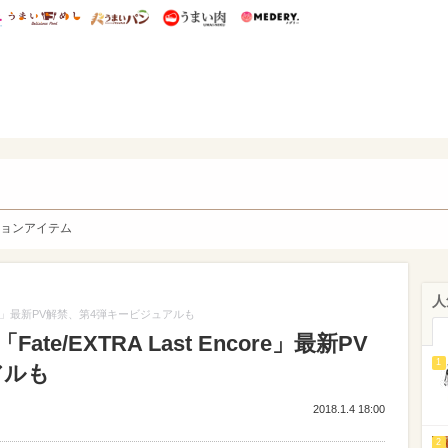
総研 ディズニー特集
mimot.
うまいめし
うまいパン
うまい肉
Medery.
y. Character's
ョンアイテム
人
core」最新PV解禁、第4弾キービジュアルも
e/EXTRA Last Encore」最新PV
1
アルも
2018.1.4 18:00
2