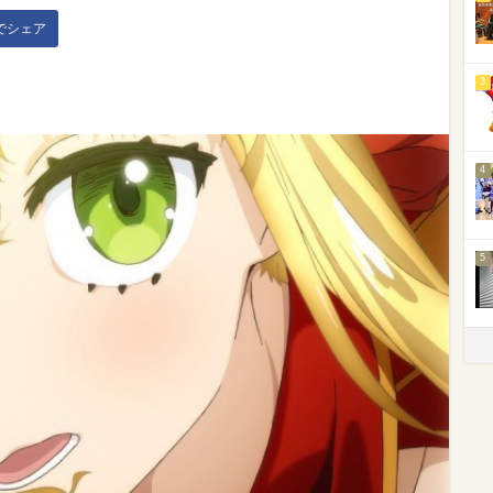
kでシェア
3
4
5