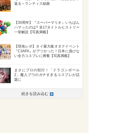
返る～ランティス組曲
【30周年】『スーパーマリオ』いちばん
ハマったのは? 全17タイトルヒストリー
一挙解説【写真満載】
【現地レポ】タイ最大級オタクイベント
『C3AFA』がアツかった！日本に負けな
い全力コスプレに興奮【写真満載】
まさにプロの犯行！「ドラゴンボール
Z」魔人ブウのガチすぎるコスプレが話
題に
続きを読み込む