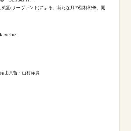
)と英霊(サーヴァント)による、新たな月の聖杯戦争、開
velous
滝山真哲・山村洋貴