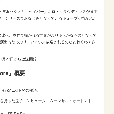
・岸浪ハクノと、セイバー／ネロ・クラウディウスが背中
RA」シリーズでおなじみとなっているキューブが描かれた
に比べ、本作で描かれる世界がより明らかなものとなって
演出もたっぷり。いよいよ放送されるのだとわくわくさ
re」は1月27日から放送開始。
ncore」概要
れる"EXTRA"の物語。
を持った霊子コンピュータ「ムーンセル・オートマト
SE.RA.PH」。