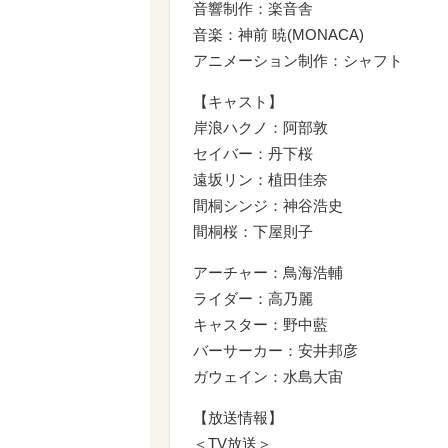
音響制作：楽音舎
音楽：神前 暁(MONACA)
アニメーション制作：シャフト
【キャスト】
岸浪ハクノ：阿部敦
セイバー：丹下桜
遠坂リン：植田佳奈
間桐シンジ：神谷浩史
間桐桜：下屋則子
アーチャー：鳥海浩輔
ライダー：高乃麗
キャスター：野中藍
バーサーカー：安井邦彦
ガウェイン：水島大宙
【放送情報】
＜TV放送＞