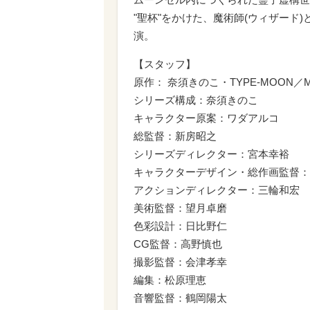
"聖杯"をかけた、魔術師(ウィザード
演。
【スタッフ】
原作： 奈須きのこ・TYPE-MOON／Mar
シリーズ構成：奈須きのこ
キャラクター原案：ワダアルコ
総監督：新房昭之
シリーズディレクター：宮本幸裕
キャラクターデザイン・総作画監督：
アクションディレクター：三輪和宏
美術監督：望月卓磨
色彩設計：日比野仁
CG監督：高野慎也
撮影監督：会津孝幸
編集：松原理恵
音響監督：鶴岡陽太