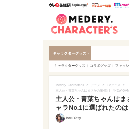
ウレぴあ総研
ハピママ*
ウレぴあ
Meder
キャラクターグッズ
キャラクターグッズ
コラボグッズ
ファッシ
>
>
>
Medery. Character's
アニメ
TVアニメ
主人公・青葉ちゃんはまさかの第4位！『NEW GAME
主人公・青葉ちゃんはまさ
ャラNo.1に選ばれたのは＼
haruYasy.