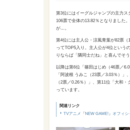
第3位にはイーグルジャンプの主力ス
106票で全体の13.82％となりま
が…。
第4位には主人公・涼風青葉が82票（10
ってTOP5入り。主人公が4位とい
りならば「隣同士だね」と喜んでそう
以降は第6位「篠田はじめ（46票／6.0
「阿波根 うみこ（23票／3.03％）」
（2票／0.26％）」、第11位「大和
っています。
関連リンク
TVアニメ『NEW GAME!』オフィ