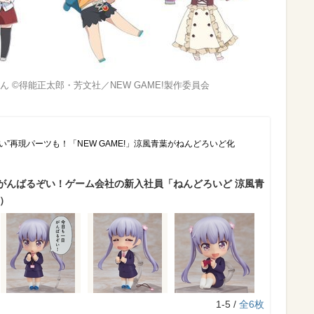
 ©得能正太郎・芳文社／NEW GAME!製作委員会
い”再現パーツも！「NEW GAME!」涼風青葉がねんどろいど化
がんばるぞい！ゲーム会社の新入社員「ねんどろいど 涼風青
）
1-5 /
全6枚