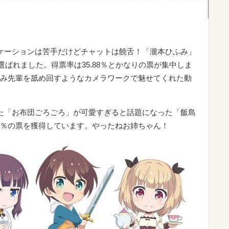
ケーションは苦手だけどチャットは饒舌！「瀧本ひふみ」
に選ばれました。得票率は35.88％とかなりの票が集中しま
み先輩を舐め回すようなカメラワークで魅せてくれた動
た「お布団ごろごろ」が可愛すぎると話題になった「飯島
.62％の票を獲得しています。やったねお姉ちゃん！