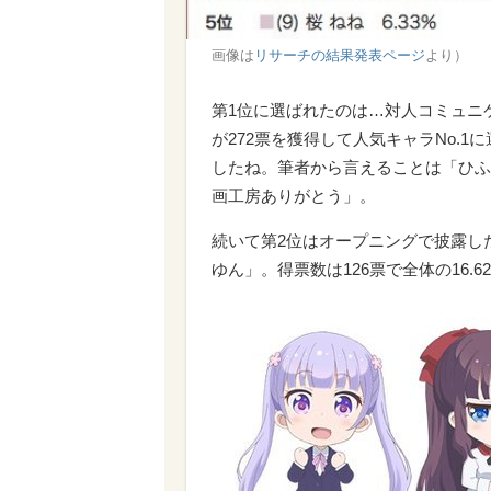
画像は
リサーチの結果発表ページ
より）
第1位に選ばれたのは…対人コミュニ
が272票を獲得して人気キャラNo.1
したね。筆者から言えることは「ひふ
画工房ありがとう」。
続いて第2位はオープニングで披露し
ゆん」。得票数は126票で全体の16