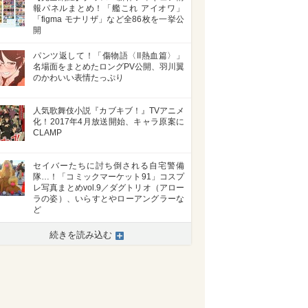
報パネルまとめ！「艦これ アイオワ」
「figma モナリザ」など全86枚を一挙公
開
パンツ返して！「傷物語〈II熱血篇〉」
名場面をまとめたロングPV公開、羽川翼
のかわいい表情たっぷり
人気歌舞伎小説『カブキブ！』TVアニメ
化！2017年4月放送開始、キャラ原案に
CLAMP
セイバーたちに討ち倒される自宅警備
隊…！「コミックマーケット91」コスプ
レ写真まとめvol.9／ダグトリオ（アロー
ラの姿）、いらすとやローアングラーな
ど
続きを読み込む