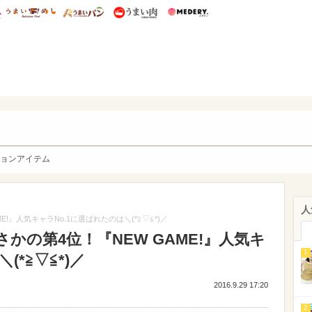
総研 ディズニー特集
mimot.
うまいめし
うまいパン
うまい肉
Medery.
y. Character's
ョンアイテム
人
!』人気キャラNo.1に選ばれたのは＼(*≧▽≦*)／
かの第4位！『NEW GAME!』人気キ
1
(*≧▽≦*)／
2016.9.29 17:20
2