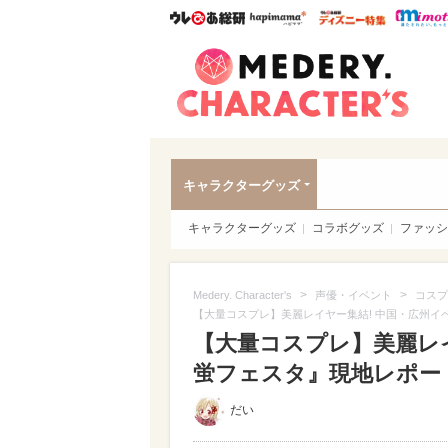
ウレぴあ総研
ハピママ*
ウレぴあ
Meder
キャラクターグッズ
キャラクターグッズ
コラボグッズ
ファッシ
>
>
Medery. Character's
声優・イベント
コスプ
【大量コスプレ】美麗レイヤー集結! 中国・広州イ
【大量コスプレ】美麗レ
蛍フェスタ』現地レポー
だい