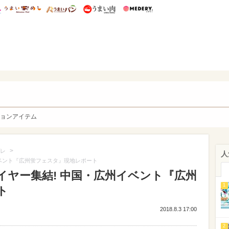
総研 ディズニー特集
mimot.
うまいめし
うまいパン
うまい肉
Medery.
y. Character's
ョンアイテム
>
レ
人
ベント『広州蛍フェスタ』現地レポート
イヤー集結! 中国・広州イベント『広州
1
ト
2018.8.3 17:00
2