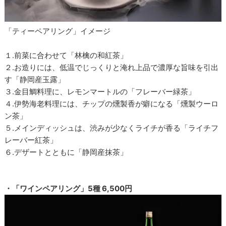
「ティーペアリング」イメージ
１.前菜に合わせて「林檎の和紅茶」
２.お造りには、低温でじっくりと淹れ上品で濃厚な旨味を引出
す「静岡産玉露」
３.金目鯛料理に、レモンマートルの「フレーバー緑茶」
４.伊勢海老料理には、チップの燻製香が癖になる「燻製ウーロ
ン茶」
５.メインディッシュは、渋みが少なくライチが香る「ライチフ
レーバー紅茶」
６.デザートとともに「静岡産抹茶」
・「ワインペアリング」5種 6,500円