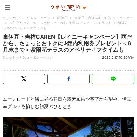
うまいめし
うまいめし
>
グルメニュース
>
新商品
>
東伊豆・吉祥CAREN【レイニーキャン
ペーン】雨だから、ちょっとおトクに♪館内利用券プレゼント＜6月末まで＞紫陽花テ
ラスのアペリティフタイムも
東伊豆・吉祥CAREN【レイニーキャンペーン】雨だ
から、ちょっとおトクに♪館内利用券プレゼント＜6
月末まで＞紫陽花テラスのアペリティフタイムも
株式会社H.P.D.コーポレーション
2026.5.17 10:20配信
ムーンロードと海に昇る朝日を露天風呂や客室から望み、伊豆
幸グルメを愉しむ初夏のひととき