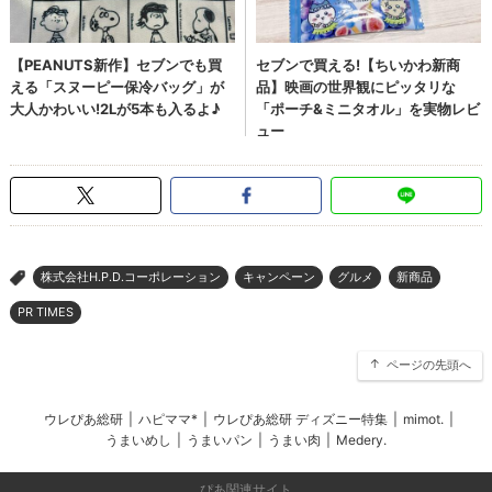
株式会社H.P.D.コーポレーション
キャンペーン
グルメ
新商品
>
PR TIMES
ページの先頭へ
ウレぴあ総研
|
ハピママ*
|
ウレぴあ総研 ディズニー特集
|
mimot.
|
うまいめし
|
うまいパン
|
うまい肉
|
Medery.
ぴあ関連サイト