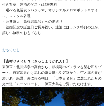
付き客室、連泊のゲストは1杯無料
・選べる色浴衣＆パジャマ、オリジナルアロマポット＆オイ
ル、レンタル各種
・公共露天「黒根岩風呂」への湯巡り
・結婚記念や誕生日ご長寿祝い、連泊にはランチ特典のほか、
嬉しい無料のおもてなし
おもてなし
【吉祥ＣＡＲＥＮ（きっしょうかれん）】
東伊豆・北川温泉の高台から、相模湾のパノラマを望む和リゾ
ート。自家源泉かけ流しの露天風呂や客室から、空と海の青が
溶けあう絶景、海に昇る朝日、「日本百名月」に選ばれた月の
光の道「ムーンロード」、伊豆大島をご覧いただけます。