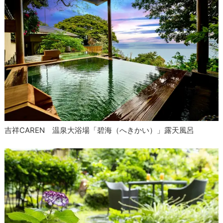
吉祥CAREN 温泉大浴場「碧海（へきかい）」露天風呂