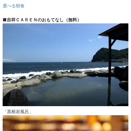
選べる朝食
■
吉祥ＣＡＲＥＮのおもてなし（無料）
「黒根岩風呂」