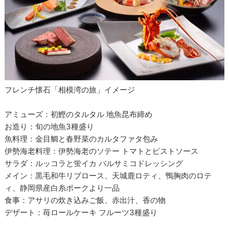
フレンチ懐石「相模湾の旅」イメージ
アミューズ：初鰹のタルタル 地魚昆布締め
お造り：旬の地魚3種盛り
魚料理：金目鯛と春野菜のカルタファタ包み
伊勢海老料理：伊勢海老のソテー トマトとピストソース
サラダ：ルッコラと蛍イカ バルサミコドレッシング
メイン：黒毛和牛リブロース、天城鹿ロティ、鴨胸肉のロテ
ィ、静岡県産白糸ポークより一品
食事：アサリの炊き込みご飯、赤出汁、香の物
デザート：苺ロールケーキ フルーツ3種盛り