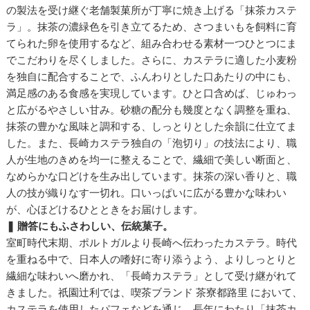
の製法を受け継ぐ老舗製菓所が丁寧に焼き上げる「抹茶カステ
ラ」。抹茶の濃緑色を引き立てるため、さつまいもを飼料に育
てられた卵を使用するなど、組み合わせる素材一つひとつにま
でこだわりを尽くしました。さらに、カステラに適した小麦粉
を独自に配合することで、ふんわりとした口あたりの中にも、
満足感のある食感を実現しています。ひと口含めば、じゅわっ
と広がるやさしい甘み。砂糖の配分も幾度となく調整を重ね、
抹茶の豊かな風味と調和する、しっとりとした余韻に仕立てま
した。また、長崎カステラ独自の「泡切り」の技法により、職
人が生地のきめを均一に整えることで、繊細で美しい断面と、
なめらかな口どけを生み出しています。抹茶の深い香りと、職
人の技が織りなす一切れ。口いっぱいに広がる豊かな味わい
が、心ほどけるひとときをお届けします。
❚ 贈答にもふさわしい、伝統菓子。
室町時代末期、ポルトガルより長崎へ伝わったカステラ。時代
を重ねる中で、日本人の嗜好に寄り添うよう、よりしっとりと
繊細な味わいへ磨かれ、「長崎カステラ」として受け継がれて
きました。祇園辻利では、喫茶ブランド 茶寮都路里 において、
カステラを使用したパフェなどを通じ、長年にわたり「抹茶カ