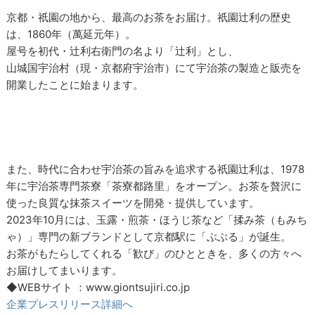
京都・祇園の地から、最高のお茶をお届け。祇園辻利の歴史
は、1860年（萬延元年）。
屋号を初代・辻利右衛門の名より「辻利」とし、
山城国宇治村（現・京都府宇治市）にて宇治茶の製造と販売を
開業したことに始まります。
また、時代に合わせ宇治茶の旨みを追求する祇園辻利は、1978
年に宇治茶専門茶寮「茶寮都路里」をオープン。お茶を贅沢に
使った良質な抹茶スイーツを開発・提供しています。
2023年10月には、玉露・煎茶・ほうじ茶など「揉み茶（もみち
ゃ）」専門の新ブランドとして京都駅に「ぶぶる」が誕生。
お茶がもたらしてくれる「歓び」のひとときを、多くの方々へ
お届けしてまいります。
◆WEBサイト ：www.giontsujiri.co.jp
企業プレスリリース詳細へ