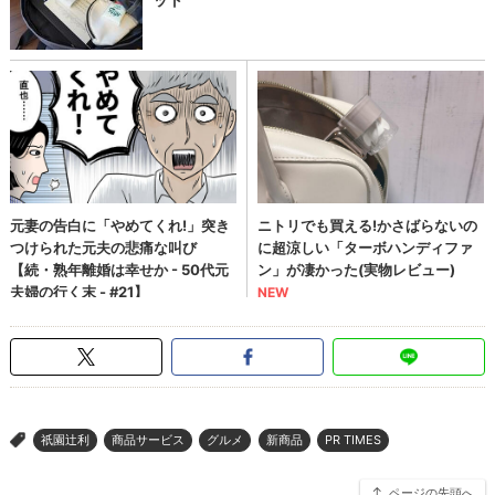
祇園辻利
商品サービス
グルメ
新商品
PR TIMES
>
ページの先頭へ