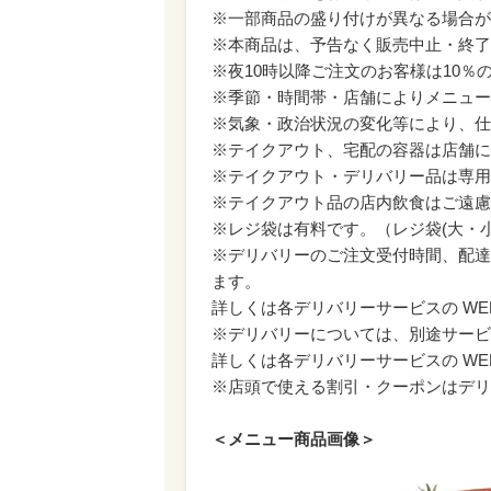
※一部商品の盛り付けが異なる場合が
※本商品は、予告なく販売中止・終了
※夜10時以降ご注文のお客様は10
※季節・時間帯・店舗によりメニュー
※気象・政治状況の変化等により、仕
※テイクアウト、宅配の容器は店舗に
※テイクアウト・デリバリー品は専用
※テイクアウト品の店内飲食はご遠慮
※レジ袋は有料です。（レジ袋(大・小
※デリバリーのご注文受付時間、配達
ます。
詳しくは各デリバリーサービスの WE
※デリバリーについては、別途サービ
詳しくは各デリバリーサービスの WE
※店頭で使える割引・クーポンはデリ
＜メニュー商品画像＞