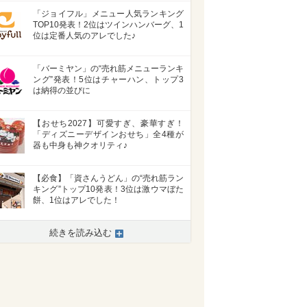
「ジョイフル」メニュー人気ランキング
TOP10発表！2位はツインハンバーグ、1
位は定番人気のアレでした♪
「バーミヤン」の“売れ筋メニューランキ
ング”発表！5位はチャーハン、トップ3
は納得の並びに
【おせち2027】可愛すぎ、豪華すぎ！
「ディズニーデザインおせち」全4種が
器も中身も神クオリティ♪
【必食】「資さんうどん」の“売れ筋ラン
キング”トップ10発表！3位は激ウマぼた
餅、1位はアレでした！
続きを読み込む