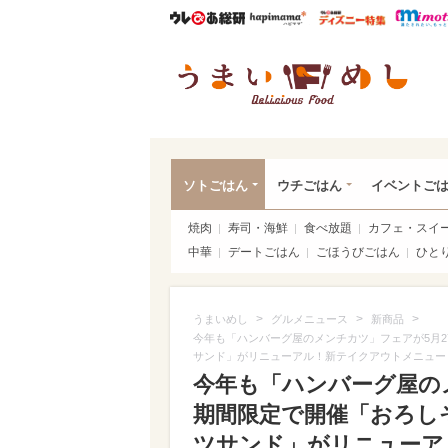
ウレぴあ総研
ハピママ*
ウレぴあ
うま
ソトごはん
ウチごはん
イベントご
焼肉
寿司・海鮮
食べ放題
カフェ・スイ
中華
デートごはん
ごほうびごはん
ひと
>
>
>
うまいめし
グルメニュース
新商品
今年も「ハンバーグ屋のメンチカツ」フェアが5月2
サンド」がリニューアル！新テイクアウトメニュー
今年も「ハンバーグ屋のメ
期間限定で開催「おろし
ツサンド」がリニューア