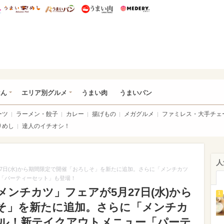
総研 ディズニー特集
mimot.
うまいめし
うまいパン
うまい肉
Medery.
いめし
はん
エリア別グルメ
うまい肉
うまいパン
ーツ
ラーメン・餃子
カレー
揚げもの
メガグルメ
ファミレス・大手チェ
りめし
達人のイチオシ！
人
7日(水)から期間限定で開催「おろしそ」を新たに追加。さらに「メンチカツ
「パーティーセット」も登場！
ンチカツ」フェアが5月27日(水)から
1
そ」を新たに追加。さらに「メンチカ
ル！新テイクアウトメニュー「パーテ