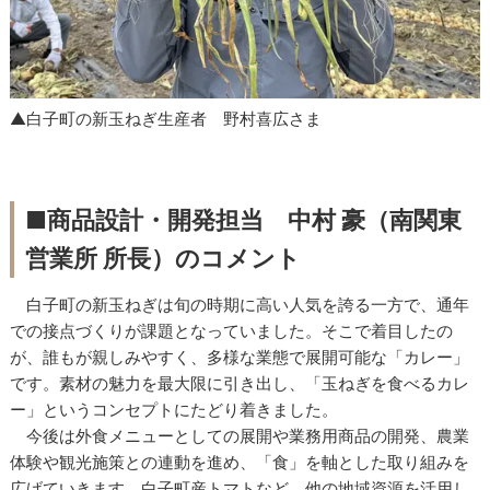
▲白子町の新玉ねぎ生産者 野村喜広さま
■商品設計・開発担当 中村 豪（南関東
営業所 所長）のコメント
白子町の新玉ねぎは旬の時期に高い人気を誇る一方で、通年
での接点づくりが課題となっていました。そこで着目したの
が、誰もが親しみやすく、多様な業態で展開可能な「カレー」
です。素材の魅力を最大限に引き出し、「玉ねぎを食べるカレ
ー」というコンセプトにたどり着きました。
今後は外食メニューとしての展開や業務用商品の開発、農業
体験や観光施策との連動を進め、「食」を軸とした取り組みを
広げていきます。白子町産トマトなど、他の地域資源を活用し