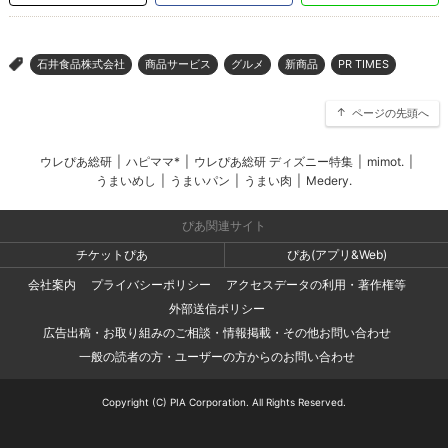
石井食品株式会社
商品サービス
グルメ
新商品
PR TIMES
>
ページの先頭へ
ウレぴあ総研
|
ハピママ*
|
ウレぴあ総研 ディズニー特集
|
mimot.
|
うまいめし
|
うまいパン
|
うまい肉
|
Medery.
ぴあ関連サイト
チケットぴあ
ぴあ(アプリ&Web)
会社案内
プライバシーポリシー
アクセスデータの利用・著作権等
外部送信ポリシー
広告出稿・お取り組みのご相談・情報掲載・その他お問い合わせ
一般の読者の方・ユーザーの方からのお問い合わせ
Copyright (C) PIA Corporation. All Rights Reserved.