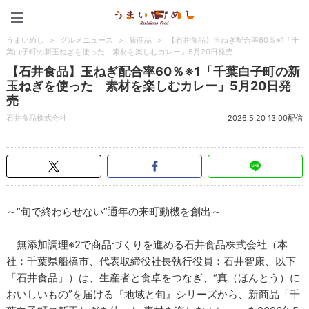
うまいめし
うまいめし
>
グルメニュース
>
新商品
>
【石井食品】玉ねぎ配合率60％※1「千
葉白子町の新玉ねぎを使った 素材を楽しむカレー」5月20日発売
【石井食品】玉ねぎ配合率60％※1「千葉白子町の新
玉ねぎを使った 素材を楽しむカレー」5月20日発
売
石井食品株式会社
2026.5.20 13:00配信
～“旬で終わらせない”通年の来町動機を創出～
無添加調理※2で商品づくりを進める石井食品株式会社（本
社：千葉県船橋市、代表取締役社長執行役員：石井智康、以下
「石井食品」）は、生産者と食卓をつなぎ、“真（ほんとう）に
おいしいもの”を届ける『地域と旬』シリーズから、新商品「千