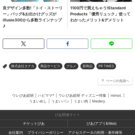
株式会社タナカ
商品サービス
グルメ
新商品
PR TIMES
>
ページの先頭へ
ウレぴあ総研
|
ハピママ*
|
ウレぴあ総研 ディズニー特集
|
mimot.
|
うまいめし
|
うまいパン
|
うまい肉
|
Medery.
ぴあ関連サイト
チケットぴあ
ぴあ(アプリ&Web)
会社案内
プライバシーポリシー
アクセスデータの利用・著作権等