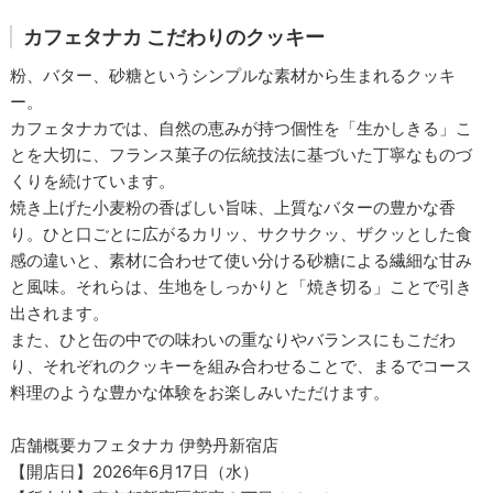
カフェタナカ こだわりのクッキー
粉、バター、砂糖というシンプルな素材から生まれるクッキ
ー。
カフェタナカでは、自然の恵みが持つ個性を「生かしきる」こ
とを大切に、フランス菓子の伝統技法に基づいた丁寧なものづ
くりを続けています。
焼き上げた小麦粉の香ばしい旨味、上質なバターの豊かな香
り。ひと口ごとに広がるカリッ、サクサクッ、ザクッとした食
感の違いと、素材に合わせて使い分ける砂糖による繊細な甘み
と風味。それらは、生地をしっかりと「焼き切る」ことで引き
出されます。
また、ひと缶の中での味わいの重なりやバランスにもこだわ
り、それぞれのクッキーを組み合わせることで、まるでコース
料理のような豊かな体験をお楽しみいただけます。
店舗概要カフェタナカ 伊勢丹新宿店
【開店日】2026年6月17日（水）