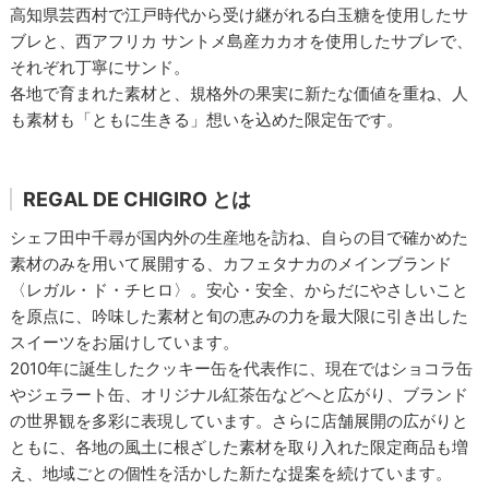
高知県芸西村で江戸時代から受け継がれる白玉糖を使用したサ
ブレと、西アフリカ サントメ島産カカオを使用したサブレで、
それぞれ丁寧にサンド。
各地で育まれた素材と、規格外の果実に新たな価値を重ね、人
も素材も「ともに生きる」想いを込めた限定缶です。
REGAL DE CHIGIRO とは
シェフ田中千尋が国内外の生産地を訪ね、自らの目で確かめた
素材のみを用いて展開する、カフェタナカのメインブランド
〈レガル・ド・チヒロ〉。安心・安全、からだにやさしいこと
を原点に、吟味した素材と旬の恵みの力を最大限に引き出した
スイーツをお届けしています。
2010年に誕生したクッキー缶を代表作に、現在ではショコラ缶
やジェラート缶、オリジナル紅茶缶などへと広がり、ブランド
の世界観を多彩に表現しています。さらに店舗展開の広がりと
ともに、各地の風土に根ざした素材を取り入れた限定商品も増
え、地域ごとの個性を活かした新たな提案を続けています。