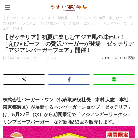
うまいめし
うまいめし
>
グルメニュース
>
新商品
>
【ゼッテリア】初夏に楽しむアジア風
の味わい！「えび×ビーフ」の贅沢バーガーが登場 ゼッテリア「アジアンバーガーフ
ェア」開催！
【ゼッテリア】初夏に楽しむアジア風の味わい！
「えび×ビーフ」の贅沢バーガーが登場 ゼッテリア
「アジアンバーガーフェア」開催！
株式会社ゼンショーホールディングス
2026.5.20 13:00配信
株式会社バーガー・ワン（代表取締役社長：木村 大志 本社：
東京都港区）が展開するハンバーガーショップ「ゼッテリア」
は、5月27日（水）から期間限定で「アジアンガーリックシュ
リンプビーフバーガー」など新商品3品を販売します。