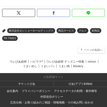
株式会社ゼンショーホールディングス
商品サービス
グルメ
新商品
>
PR TIMES
ページの先頭へ
ウレぴあ総研
|
ハピママ*
|
ウレぴあ総研 ディズニー特集
|
mimot.
|
うまいめし
|
うまいパン
|
うまい肉
|
Medery.
ぴあ関連サイト
チケットぴあ
ぴあ(アプリ&Web)
会社案内
プライバシーポリシー
アクセスデータの利用・著作権等
外部送信ポリシー
広告出稿・お取り組みのご相談・情報掲載・その他お問い合わせ