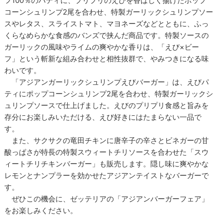
フ100％のパティに、プリプリのえびを香ばしく揚げたポップ
コーンシュリンプ2尾を合わせ、特製ガーリックシュリンプソー
スやレタス、スライストマト、マヨネーズなどとともに、ふっ
くらなめらかな食感のバンズで挟んだ商品です。特製ソースの
ガーリックの風味やライムの爽やかな香りは、「えび×ビー
フ」という斬新な組み合わせと相性抜群で、やみつきになる味
わいです。
「アジアンガーリックシュリンプえびバーガー」は、えびパ
ティにポップコーンシュリンプ2尾を合わせ、特製ガーリックシ
ュリンプソースで仕上げました。えびのプリプリ食感と旨みを
存分にお楽しみいただける、えび好きにはたまらない一品で
す。
また、サクサクの竜田チキンに唐辛子の辛さとビネガーの甘
酸っぱさが特長の特製スウィートチリソースを合わせた「スウ
ィートチリチキンバーガー」も販売します。隠し味に爽やかな
レモンとナンプラーを効かせたアジアンテイストなバーガーで
す。
ぜひこの機会に、ゼッテリアの「アジアンバーガーフェア」
をお楽しみください。