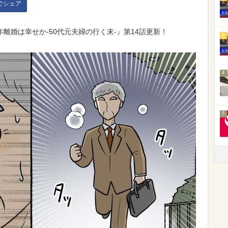
kでシェア
離婚は幸せか-50代元夫婦の行く末-』第14話更新！
3
4
5