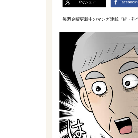
Xでシェア
Faceboo
毎週金曜更新中のマンガ連載『続・熟年