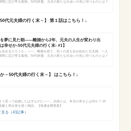
瞬間に忍び寄る孤独。50代終盤、元夫の新たな出会いの先に待つものとは？
50代元夫婦の行く末－】 第１話はこちら！↓
を夢に見た朝――離婚から2年、元夫の人生が変わり出
幸せか-50代元夫婦の行く末- #1】
を歩めるだろうか」――。離婚を経て、別々の道を歩み始めた元夫婦。一人
瞬間に忍び寄る孤独。50代終盤、元夫の新たな出会いの先に待つものとは？
－50代夫婦の行く末－】 はこちら！↓
そう思って結婚したはずなのに――。夫婦とは、本当の幸せとは何か？ 25
葛藤と再出発を描く物語。【毎週金曜更新】
見る（43記事）