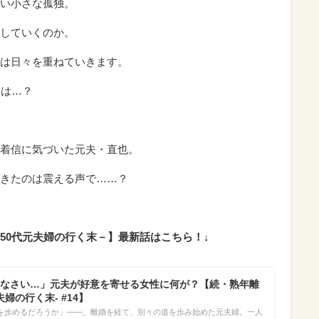
い小さな孤独。
していくのか。
は日々を重ねていきます。
とは…？
着信に気づいた元夫・直也。
きたのは震える声で……？
50代元夫婦の行く末－】最新話はこちら！↓
なさい…」元夫が好意を寄せる女性に何が？【続・熟年離
婦の行く末- #14】
を歩めるだろうか」――。離婚を経て、別々の道を歩み始めた元夫婦。一人