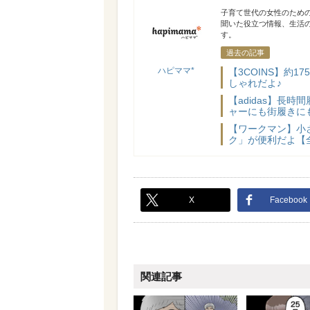
ハピママ*
子育て世代の女性のため
聞いた役立つ情報、生活
す。
過去の記事
ハピママ*
【3COINS】約
しゃれだよ♪
【adidas】長
ャーにも街履きに
【ワークマン】小
ク」が便利だよ【
X
Facebook
関連記事