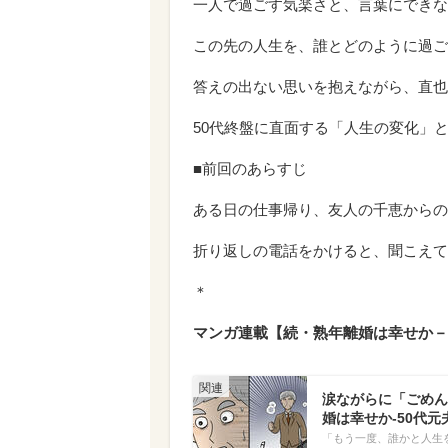
一人で過ごす気楽さと、言葉にできな
この先の人生を、誰とどのように過ご
答えの出ない思いを抱えながら、直也
50代終盤に直面する「人生の変化」
■前回のあらすじ
ある日の仕事帰り、友人の千恵からの
折り返しの電話をかけると、聞こえて
＊
マンガ連載【続・熟年離婚は幸せか－
涙ながらに「ごめん
婚は幸せか-50代元夫
「もう一度、誰かと人生