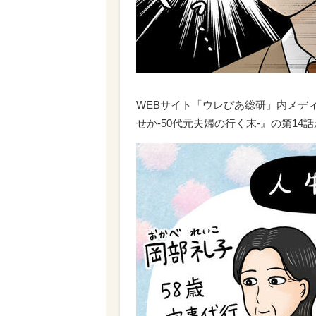
WEBサイト「ウレぴあ総研」内メデ
せか-50代元夫婦の行く末-』の第14