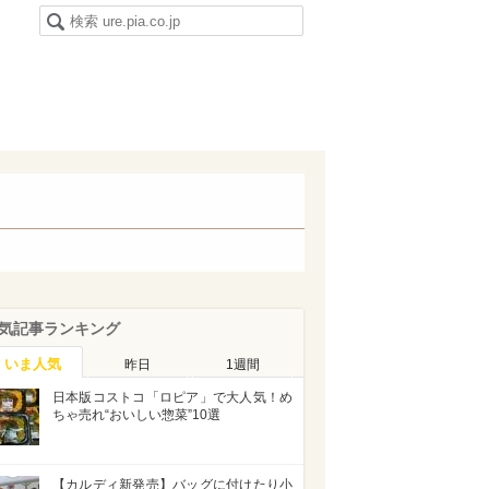
気記事ランキング
いま人気
昨日
1週間
日本版コストコ「ロピア」で大人気！め
ちゃ売れ“おいしい惣菜”10選
【カルディ新発売】バッグに付けたり小