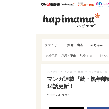
ウレぴあ総研
ハピママ*
ウレぴあ
ハピ
ファミリー
妊娠・出産
赤ちゃん
夫婦円満
浮気・不倫
離婚
夫
ストレス
>
>
>
ハピママ*
夫と妻
離婚
マンガ連載『続・
マンガ連載『続・熟年離婚
14話更新！
ハピママ*