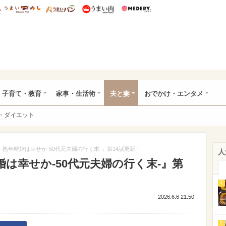
総研 ディズニー特集
mimot.
うまいめし
うまいパン
うまい肉
Medery.
ママ*
子育て・教育
家事・生活術
夫と妻
おでかけ・エンタメ
・ダイエット
熟年離婚は幸せか-50代元夫婦の行く末-』第14話更新！
人
は幸せか-50代元夫婦の行く末-』第
1
2026.6.6 21:50
2