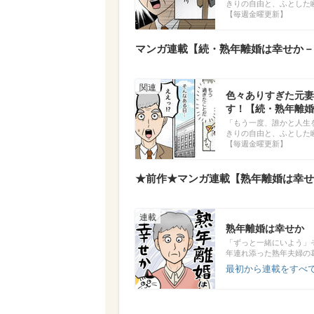
きりの自由と、ふとした
【毎週金曜更新】
マンガ連載【続・熟年離婚は幸せか－
色々ありすぎた元妻
す！【続・熟年離婚は
「もう一度、誰かと人生
きりの自由と、ふとした
【毎週金曜更新】
★前作★マンガ連載【熟年離婚は幸せか
熟年離婚は幸せか
「ずっと一緒にいよう」
年連れ添った熟年夫婦の
最初から連載をすべて