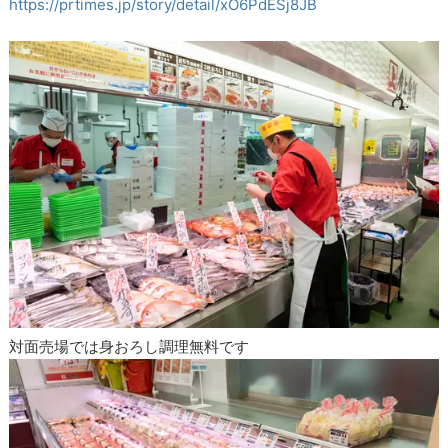
https://prtimes.jp/story/detail/xO6PdESj8JB
対面売場では身おろし調理無料です