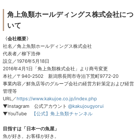
角上魚類ホールディングス株式会社につ
いて
〈会社概要〉
社名／角上魚類ホールディングス株式会社
代表者／柳下浩伸
設立／1976年5月18日
2016年4月1日「角上魚類株式会社」より商号変更
本社／〒940-2502 新潟県長岡市寺泊下荒町9772-20
事業内容／鮮魚店等のグループ会社の経営方針策定および経営
管理等
URL／
https://www.kakujoe.co.jp/index.php
▼Instagram 公式アカウント
@kakujougyorui
▼YouTube
【公式】角上魚類チャンネル
目指すは「日本一の魚屋」
魚が好き。お客様が好き。