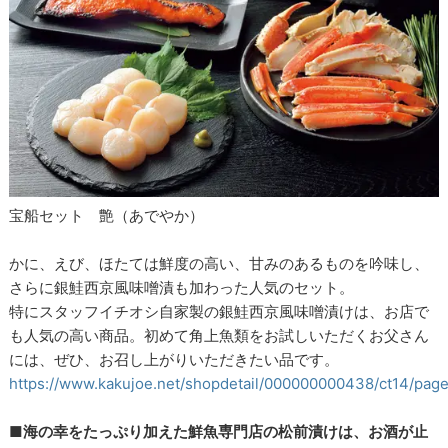
宝船セット 艶（あでやか）
かに、えび、ほたては鮮度の高い、甘みのあるものを吟味し、
さらに銀鮭西京風味噌漬も加わった人気のセット。
特にスタッフイチオシ自家製の銀鮭西京風味噌漬けは、お店で
も人気の高い商品。初めて角上魚類をお試しいただくお父さん
には、ぜひ、お召し上がりいただきたい品です。
https://www.kakujoe.net/shopdetail/000000000438/ct14/pag
■海の幸をたっぷり加えた鮮魚専門店の松前漬けは、お酒が止