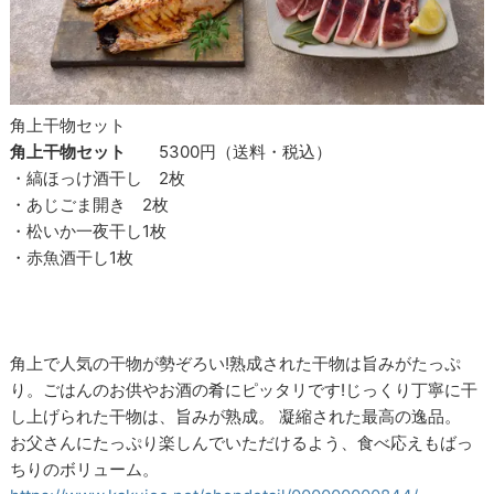
角上干物セット
角上干物セット
5300円（送料・税込）
・縞ほっけ酒干し 2枚
・あじごま開き 2枚
・松いか一夜干し1枚
・赤魚酒干し1枚
角上で人気の干物が勢ぞろい!熟成された干物は旨みがたっぷ
り。ごはんのお供やお酒の肴にピッタリです!じっくり丁寧に干
し上げられた干物は、旨みが熟成。 凝縮された最高の逸品。
お父さんにたっぷり楽しんでいただけるよう、食べ応えもばっ
ちりのボリューム。