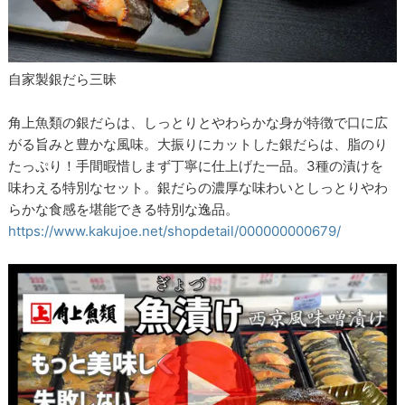
自家製銀だら三昧
角上魚類の銀だらは、しっとりとやわらかな身が特徴で口に広
がる旨みと豊かな風味。大振りにカットした銀だらは、脂のり
たっぷり！手間暇惜しまず丁寧に仕上げた一品。3種の漬けを
味わえる特別なセット。銀だらの濃厚な味わいとしっとりやわ
らかな食感を堪能できる特別な逸品。
https://www.kakujoe.net/shopdetail/000000000679/