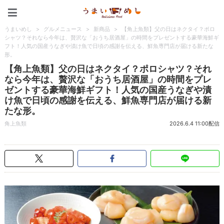
うまいめし
うまいめし
>
グルメニュース
>
新商品
>
【角上魚類】父の日はネクタイ？ポロ
シャツ？それなら今年は、贅沢な「おうち居酒屋」の時間をプレゼントする豪華海鮮ギ
フト！人気の国産うなぎや漬け魚で日頃の感謝を伝える、鮮魚専門店が届ける新たな
形。
【角上魚類】父の日はネクタイ？ポロシャツ？それ
なら今年は、贅沢な「おうち居酒屋」の時間をプレ
ゼントする豪華海鮮ギフト！人気の国産うなぎや漬
け魚で日頃の感謝を伝える、鮮魚専門店が届ける新
たな形。
角上魚類
2026.6.4 11:00配信