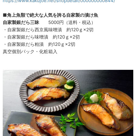
https://www.kakujoe.net/shopdetail/000000000844/
■
角上魚類で絶大な人気を誇る自家製の漬け魚
自家製銀だら三昧
5000円（送料・税込）
・自家製銀だら西京風味噌漬 約120ｇ×2切
・自家製銀だら味噌漬 約120ｇ×2切
・自家製銀だら粕漬 約120ｇ×2切
真空個別パック・化粧箱入