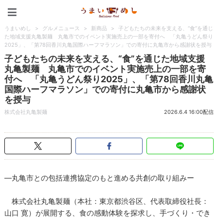
うまいめし
うまいめし
>
グルメニュース
>
新商品
>
子どもたちの未来を支える、“食”を通じ
た地域支援丸亀製麺 丸亀市でのイベント実施売上の一部を寄付へ 「丸亀うどん祭り
2025」、「第78回香川丸亀国際ハーフマラソン」での寄付に丸亀市から感謝状を授与
子どもたちの未来を支える、“食”を通じた地域支援
丸亀製麺 丸亀市でのイベント実施売上の一部を寄
付へ 「丸亀うどん祭り2025」、「第78回香川丸亀
国際ハーフマラソン」での寄付に丸亀市から感謝状
を授与
株式会社丸亀製麺
2026.6.4 16:00配信
―丸亀市との包括連携協定のもと進める共創の取り組みー
株式会社丸亀製麺（本社：東京都渋谷区、代表取締役社長：
山口 寛）が展開する、食の感動体験を探求し、手づくり・でき