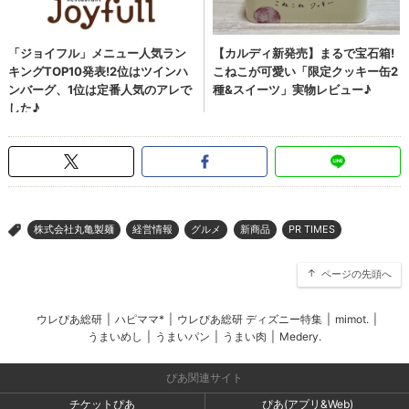
株式会社丸亀製麺
経営情報
グルメ
新商品
PR TIMES
>
ページの先頭へ
ウレぴあ総研
|
ハピママ*
|
ウレぴあ総研 ディズニー特集
|
mimot.
|
うまいめし
|
うまいパン
|
うまい肉
|
Medery.
ぴあ関連サイト
チケットぴあ
ぴあ(アプリ&Web)