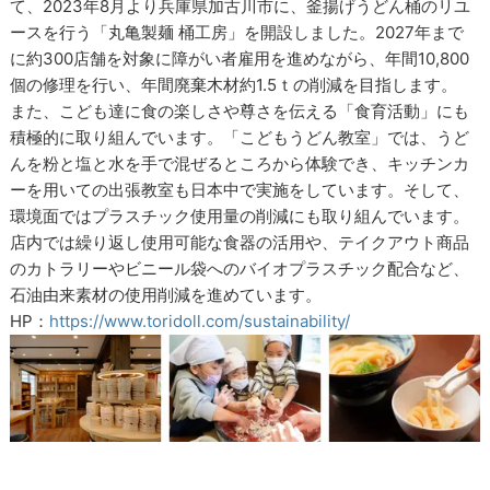
て、2023年8月より兵庫県加古川市に、釜揚げうどん桶のリユ
ースを行う「丸亀製麺 桶工房」を開設しました。2027年まで
に約300店舗を対象に障がい者雇用を進めながら、年間10,800
個の修理を行い、年間廃棄木材約1.5ｔの削減を目指します。
また、こども達に食の楽しさや尊さを伝える「食育活動」にも
積極的に取り組んでいます。「こどもうどん教室」では、うど
んを粉と塩と水を手で混ぜるところから体験でき、キッチンカ
ーを用いての出張教室も日本中で実施をしています。そして、
環境面ではプラスチック使用量の削減にも取り組んでいます。
店内では繰り返し使用可能な食器の活用や、テイクアウト商品
のカトラリーやビニール袋へのバイオプラスチック配合など、
石油由来素材の使用削減を進めています。
HP：
https://www.toridoll.com/sustainability/